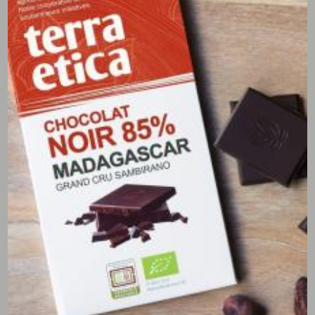
Litchis dénoyautés
Madagascar
Sans conservateurs - 420g
5,82 €