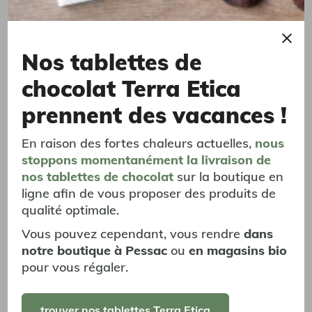
Nos tablettes de
chocolat Terra Etica
prennent des vacances !
certifié bio et équitable
torréfaction artisanale
Nos produits Terra Etica sont
Nous torréfions nos cafés
En raison des fortes chaleurs actuelles,
nous
certifiés par un label de
lentement avec une courbe de
commerce
torréfaction qui révèle les
stoppons momentanément
la livraison
de
équitable et le label Bio
arômes de chaque origine
nos tablettes de chocolat
sur la boutique en
européen
ligne afin de vous proposer des produits de
qualité optimale.
Vous pouvez cependant, vous rendre
dans
notre boutique à Pessac
ou
en magasins bio
pour vous régaler.
coopératives de
scop située à Pessac (33)
trouver nos tablettes Terra Etica