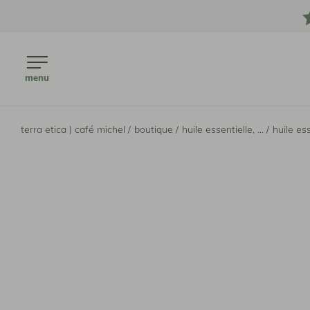
menu
terra etica | café michel /
boutique /
huile essentielle, ... /
huile ess