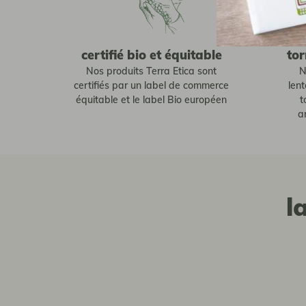
certifié bio et équitable
tor
Nos produits Terra Etica sont
N
certifiés par un label de commerce
len
équitable et le label Bio européen
t
a
l