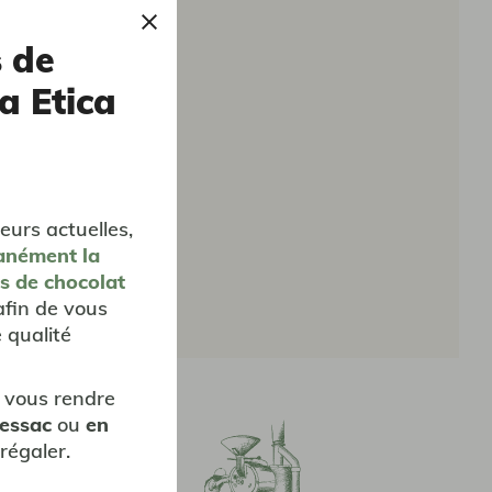
s de
a Etica
eurs actuelles,
anément
la
es de chocolat
afin de vous
 qualité
 vous rendre
Pessac
ou
en
régaler.