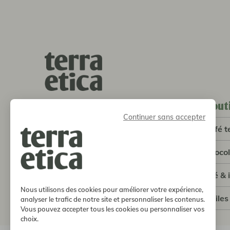
bout
terra etica l café michel
Continuer sans accepter
SCOP
café t
5 avenue Louis de Broglie
33600 Pessac
choco
05 56 93 13 83
info@terraetica.coop
thé & 
Nous utilisons des cookies pour améliorer votre expérience,
où trouver nos produits
huiles
analyser le trafic de notre site et personnaliser les contenus.
Vous pouvez accepter tous les cookies ou personnaliser vos
choix.