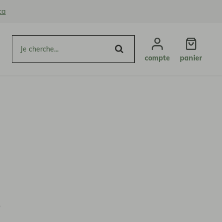
ca
compte
panier
o