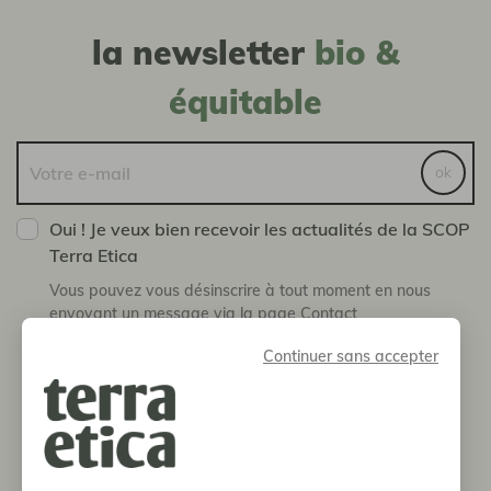
la newsletter
bio &
équitable
ok
Oui ! Je veux bien recevoir les actualités de la SCOP
Terra Etica
Vous pouvez vous désinscrire à tout moment en nous
envoyant un message via la page Contact
Continuer sans accepter
boutique
notre histoire
informations