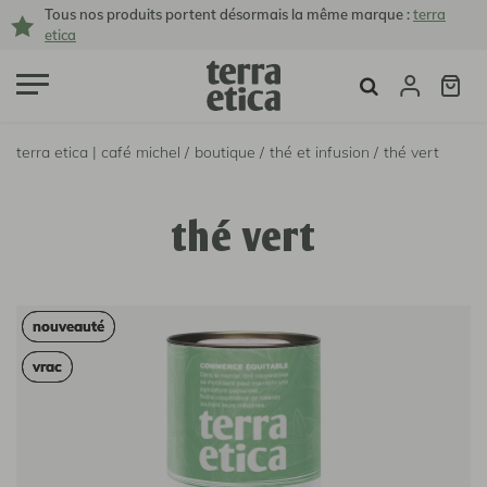
Tous nos produits portent désormais la même marque :
terra
etica
terra etica | café michel /
boutique /
thé et infusion /
thé vert
thé vert
nouveauté
nouveauté
vrac
vrac