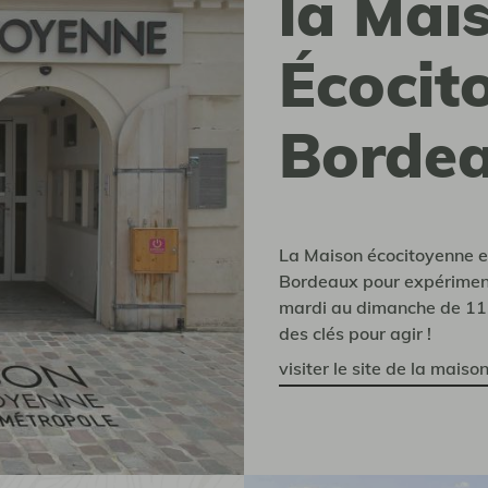
la Mai
Écocit
Borde
La Maison écocitoyenne e
Bordeaux pour expérimente
mardi au dimanche de 11h 
des clés pour agir !
visiter le site de la mais