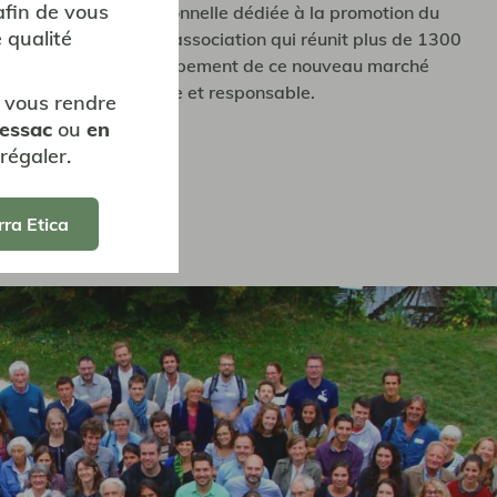
afin de vous
organisation professionnelle dédiée à la promotion du
 qualité
ussi dans le monde. L'association qui réunit plus de 1300
e et accélère le développement de ce nouveau marché
consommation durable et responsable.
 vous rendre
Pessac
ou
en
rac
régaler.
rra Etica