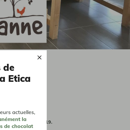
s de
a Etica
 Vrac
eurs actuelles,
anément
la
 Réseau depuis 2019.
es de chocolat