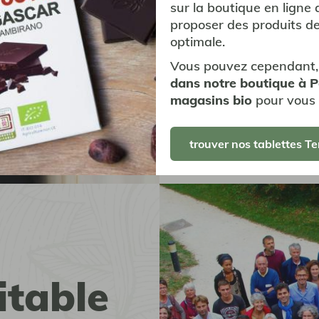
sur la boutique en ligne 
Réseau Vrac est l’unique 
proposer des produits de
vrac en France, ... mais a
optimale.
professionnels, structur
pour donner accès à une 
Vous pouvez cependant,
dans notre boutique à 
visiter le site du réseau v
magasins bio
pour vous 
trouver nos tablettes Te
table