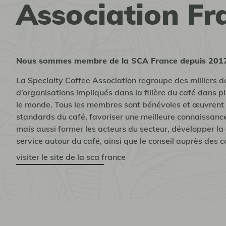
Association Fr
Nous sommes membre de la SCA France depuis 201
os collections
La Specialty Coffee Association regroupe des milliers d
fé de terroir
d’organisations impliqués dans la filière du café dans 
le monde. Tous les membres sont bénévoles et œuvrent 
end signature
standards du café, favoriser une meilleure connaissance
mais aussi former les acteurs du secteur, développer la c
service autour du café, ainsi que le conseil auprès des
visiter le site de la sca france