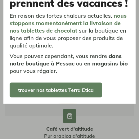
prennent des vacances !
2,65 €
2,94 €
En raison des fortes chaleurs actuelles,
nous
stoppons momentanément
la livraison
de
nos tablettes de chocolat
sur la boutique en
ligne afin de vous proposer des produits de
qualité optimale.
Vous pouvez cependant, vous rendre
dans
notre boutique à Pessac
ou
en magasins bio
pour vous régaler.
trouver nos tablettes Terra Etica
Café vert d'altitude
Pur arabica d'altitude