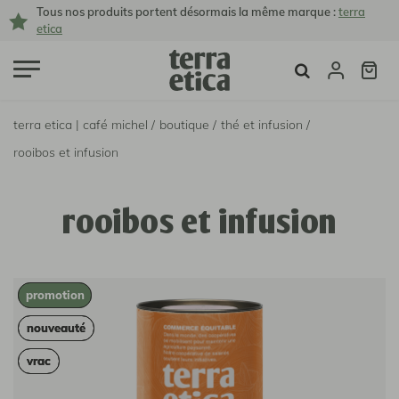
Tous nos produits portent désormais la même marque :
terra
etica
terra etica | café michel /
boutique /
thé et infusion /
rooibos et infusion
rooibos et infusion
promotion
promotion
nouveauté
nouveauté
vrac
vrac