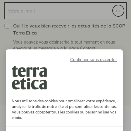
ok
Oui ! Je veux bien recevoir les actualités de la SCOP
Terra Etica
Vous pouvez vous désinscrire à tout moment en nous
envoyant un message via la page Contact
Continuer sans accepter
boutique
notre histoire
informations
Nous utilisons des cookies pour améliorer votre expérience,
analyser le trafic de notre site et personnaliser les contenus.
Vous pouvez accepter tous les cookies ou personnaliser vos
© 2026, Terra Etica. Tous droits réservés
choix.
Mentions
Protection des
Soutien
CGV
légales
données
FEADER