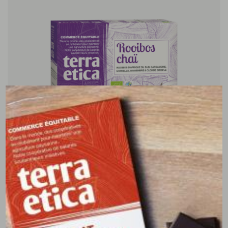
Rooibos chaï
Afrique du Sud
avec cardamome, cannelle, gingembre et clou de girofle -
20 sachets - 40g
3,00 €