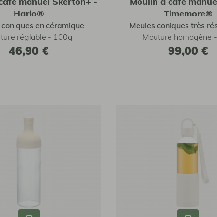
 cafe manuel Skerton+ -
Moulin à café manuel
Hario®
Timemore®
 coniques en céramique
Meules coniques très ré
ture réglable - 100g
Mouture homogène 
46,90 €
99,00 €