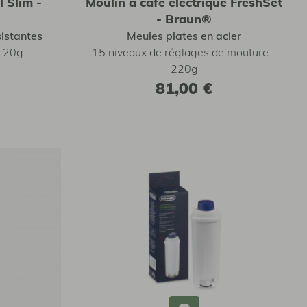
 Slim -
Moulin à café électrique FreshSet
- Braun®
sistantes
Meules plates en acier
- 20g
15 niveaux de réglages de mouture -
220g
81,00 €