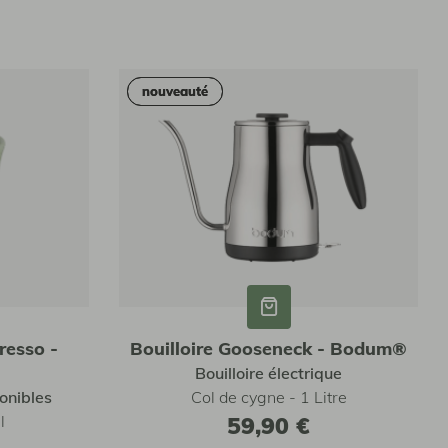
nouveauté
nouveauté
resso -
Bouilloire Gooseneck - Bodum®
Bouilloire électrique
onibles
Col de cygne - 1 Litre
l
59,90 €