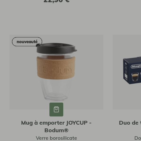
nouveauté
nouveauté
Mug à emporter JOYCUP -
Duo de 
Bodum®
Verre borosilicate
Do