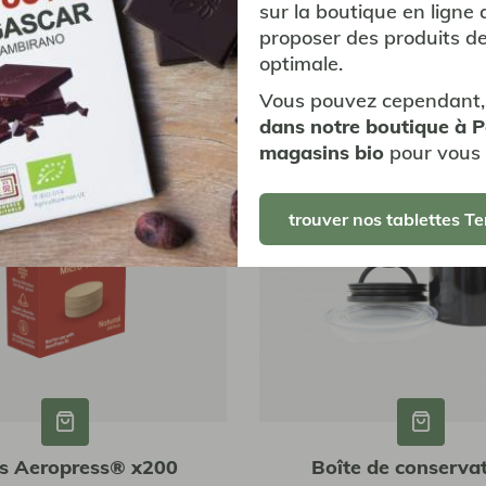
sur la boutique en ligne 
 100 filtres - 100 filtres
Pour dripper V60 - 1 à 
proposer des produits de
17,00 €
Boîte de 100 filtres - 10
optimale.
7,20 €
Vous pouvez cependant,
dans notre boutique à 
magasins bio
pour vous 
trouver nos tablettes Te
res Aeropress® x200
Boîte de conservat