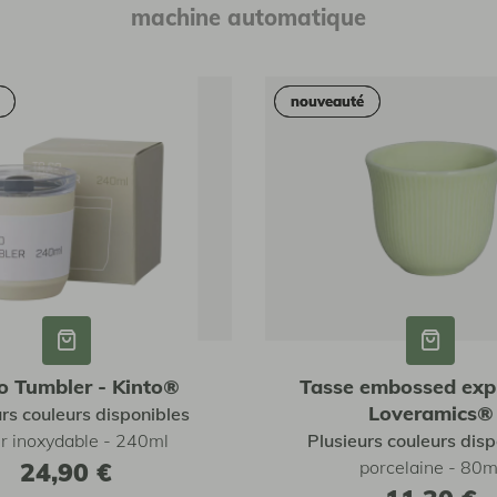
machine automatique
nouveauté
nouveauté
o Tumbler - Kinto®
Tasse embossed exp
Loveramics®
urs couleurs disponibles
r inoxydable - 240ml
Plusieurs couleurs disp
24,90 €
porcelaine - 80m