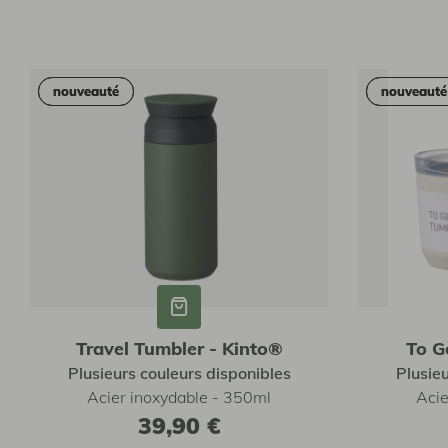
nouveauté
nouveauté
nouveauté
nouveauté
os collections
fé de terroir
end signature
Travel Tumbler - Kinto®
To G
Plusieurs couleurs disponibles
Plusie
Acier inoxydable - 350ml
Acie
39,90 €