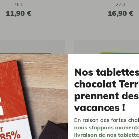
9cl
27cl
11,90 €
16,90 €
Nos tablette
chocolat Terr
prennent des
vacances !
En raison des fortes chal
nous stoppons moment
iltres Chemex®
Filtres V60-01 papier 
livraison
de nos tablett
Hario®
etière Chemex - 3 tasses