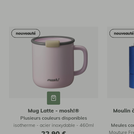
nouveauté
nouveauté
nouveauté
nouveauté
Mug Latte - mosh!®
Moulin 
Plusieurs couleurs disponibles
isotherme - acier inoxydable - 460ml
Meules co
22,90 €
Mouture Fr