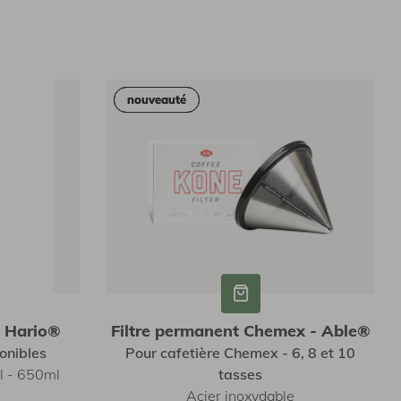
nouveauté
nouveauté
- Hario®
Filtre permanent Chemex - Able®
onibles
Pour cafetière Chemex - 6, 8 et 10
l - 650ml
tasses
Acier inoxydable