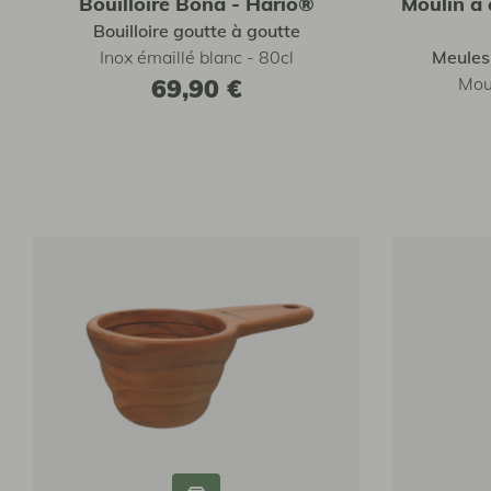
Bouilloire Bona - Hario®
Moulin à
Bouilloire goutte à goutte
Inox émaillé blanc - 80cl
Meules
69,90 €
Mou