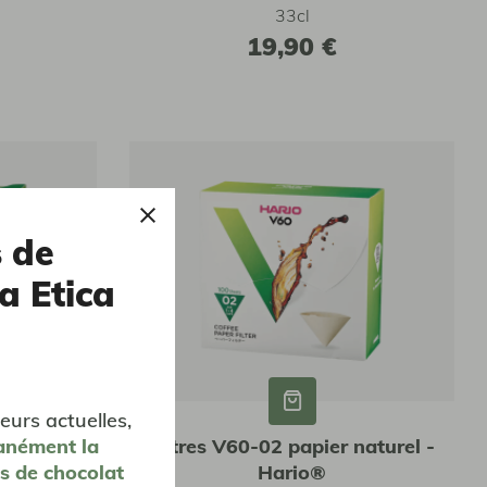
33cl
19,90 €
s de
a Etica
eurs actuelles,
anément
la
naturel -
Filtres V60-02 papier naturel -
es de chocolat
Hario®