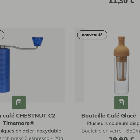
11,30 €
nouveauté
nouveauté
à café CHESTNUT C2 -
Bouteille Café Glacé 
Timemore®
Plusieurs couleurs disp
niques en acier inoxydable
Bouteille en verre - 650m
ench press à espresso - 20g
29,90 €