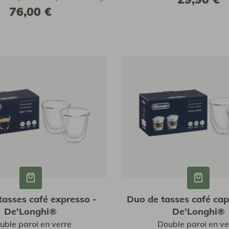
76,00 €
tasses café expresso -
Duo de tasses café cap
De'Longhi®
De'Longhi®
uble paroi en verre
Double paroi en ve