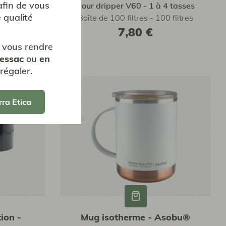
afin de vous
2 tasses
Pour dripper V60 - 1 à 4 tasses
 qualité
0 filtres
Boîte de 100 filtres - 100 filtres
7,80 €
 vous rendre
Pessac
ou
en
régaler.
rra Etica
ion -
Mug isotherme - Asobu®