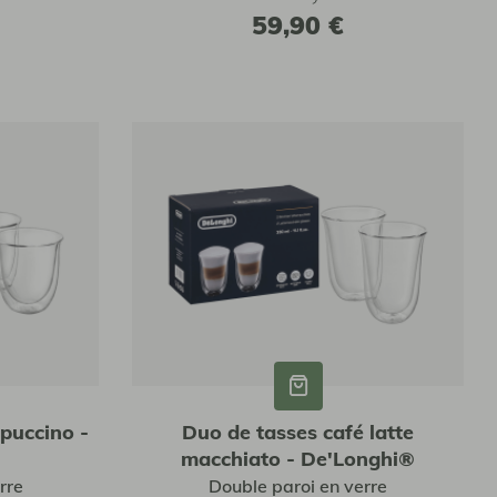
59,90 €
puccino -
Duo de tasses café latte
macchiato - De'Longhi®
rre
Double paroi en verre