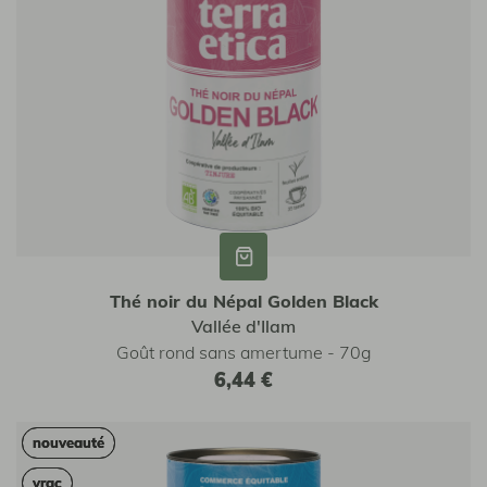
Thé noir du Népal Golden Black
Vallée d'Ilam
Goût rond sans amertume - 70g
6,44 €
nouveauté
nouveauté
vrac
vrac