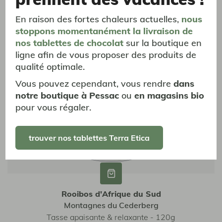
En raison des fortes chaleurs actuelles,
nous
promotion
promotion
stoppons momentanément
la livraison
de
nouveauté
nouveauté
nos tablettes de chocolat
sur la boutique en
ligne afin de vous proposer des produits de
vrac
vrac
qualité optimale.
Vous pouvez cependant, vous rendre
dans
notre boutique à Pessac
ou
en magasins bio
pour vous régaler.
trouver nos tablettes Terra Etica
Rooibos d'Afrique du Sud
Montagnes du Cederberg
Tasse apaisante & relaxante - 120g