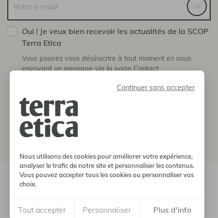
ok
Oui ! Je veux bien recevoir les actualités de la SCOP
Terra Etica
Vous pouvez vous désinscrire à tout moment en nous
envoyant un message via la page Contact
Continuer sans accepter
boutique
notre histoire
informations
Nous utilisons des cookies pour améliorer votre expérience,
analyser le trafic de notre site et personnaliser les contenus.
Vous pouvez accepter tous les cookies ou personnaliser vos
© 2026, Terra Etica. Tous droits réservés
choix.
Mentions
Protection des
Soutien
CGV
légales
données
FEADER
Tout accepter
Personnaliser
Plus d'info