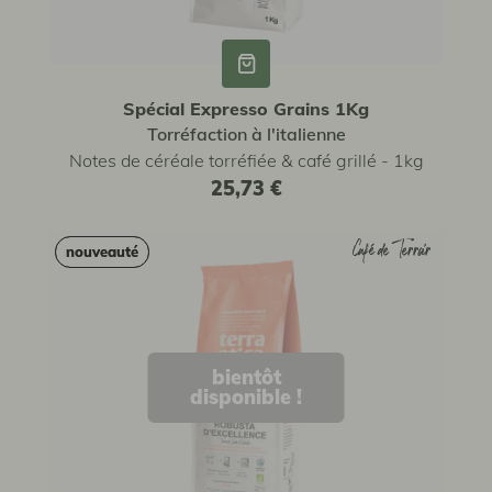
Spécial Expresso Grains 1Kg
Torréfaction à l'italienne
Notes de céréale torréfiée & café grillé - 1kg
25,73 €
Café de Terroir
Café de Terroir
nouveauté
nouveauté
bientôt
disponible !