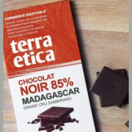
complet
Critère
Arabica
Robusta
Production
environ 70%
environ 30%
délicat,
puissant,
Goût
aromatique, fine
amertume,
acidité
corsé
Altitude de 600 à
Plaine de 0 à
Culture
2300m
700m
Faible teneur en
Haute teneur en
Caféine
caféine (1 à 1,7%)
caféine (2 à 4%)
Productivité
Faible
Forte
Résistance
Fragile
Résistant