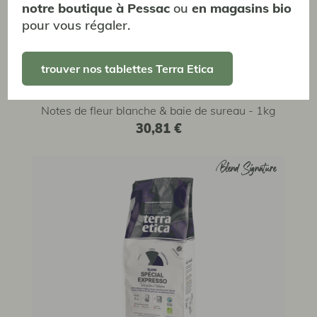
notre boutique à Pessac
ou
en magasins bio
pour vous régaler.
trouver nos tablettes Terra Etica
Éthiopie Moka Guji Grains 1Kg
Moka Guji
Notes de fleur blanche & baie de sureau - 1kg
30,81 €
Blend Signature
Blend Signature