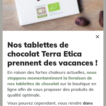
en résumé arabica vs robusta
L’arabica et le robusta ne s’opposent pas, ce sont
deux
cafés différents.
Bien torréfié et bien préparé, chaque café peut révéler
tout son potentiel.
A vous de les déguster et de les
Nos tablettes de
apprécier
selon vos goûts !
chocolat Terra Etica
Café de Terroir
Café de Terroir
prennent des vacances !
En raison des fortes chaleurs actuelles,
nous
stoppons momentanément
la livraison
de
nos tablettes de chocolat
sur la boutique en
ligne afin de vous proposer des produits de
qualité optimale.
Vous pouvez cependant, vous rendre
dans