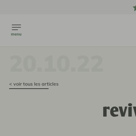
menu
20.10.22
< voir tous les articles
revi