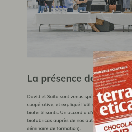
La présence de David 
David et Suita sont venus spécialement du Hondur
coopérative, et expliqué l'utilisation des biofa
biofertilisants. Un accord a d'ailleurs été sign
biofabricas auprès de nos autres coopératives p
séminaire de formation).