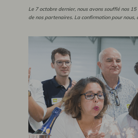
Le 7 octobre dernier, nous avons soufflé nos 1
de nos partenaires. La confirmation pour nous, 
os collections
fé de terroir
end signature