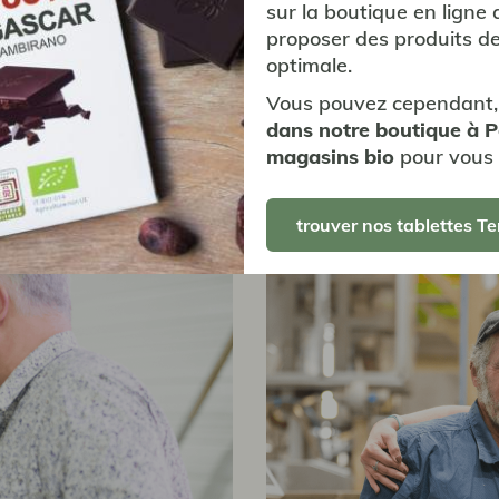
sur la boutique en ligne 
hez Café Michel et nous sommes réellement impressionnés pa
proposer des produits de
optimale.
 rôle de président va être de transmettre ce que j'ai pu vo
David, producteur et président de la coopérative COMSA, 
Vous pouvez cependant,
dans notre boutique à 
magasins bio
pour vous 
trouver nos tablettes Te