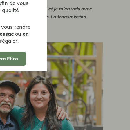
afin de vous
r le travail réalisé et je m'en vais avec
 qualité
ir à chaque producteur. La transmission
Honduras.
 vous rendre
Pessac
ou
en
régaler.
rra Etica