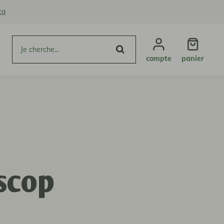
ca
compte
panier
 scop