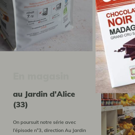
l’amertu
robusta d
bouscule 
lire plus
En magasin
Au Jardin d'Alice
(33)
On poursuit notre série avec
l’épisode n°3, direction Au Jardin