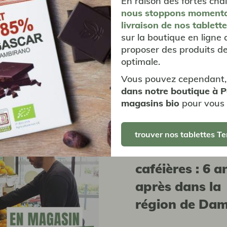
En raison des fortes chal
me marquée, notre
nous stoppons moment
’excellence d’Inde
livraison
de nos tablett
toutes les idées reçues.
sur la boutique en ligne 
proposer des produits de
optimale.
Vous pouvez cependant,
dans notre boutique à 
au coeur d
magasins bio
pour vous 
coopérativ
trouver nos tablettes Te
Rénovation des
caféières : 6 a
après dans la
région de Da