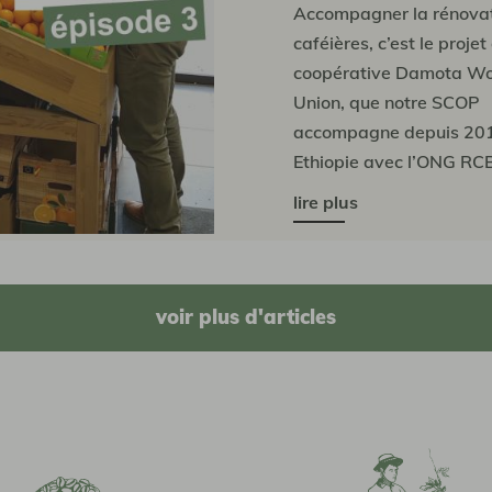
Accompagner la rénovat
caféières, c’est le projet
coopérative Damota Wo
Union, que notre SCOP
accompagne depuis 20
Ethiopie avec l’ONG RC
ans après le lancement d
lire plus
le recul est désormais s
pour en observer les pr
évolutions....
voir plus d'articles