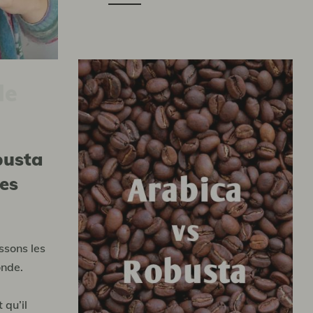
de
les
issons les
nde.
qu’il