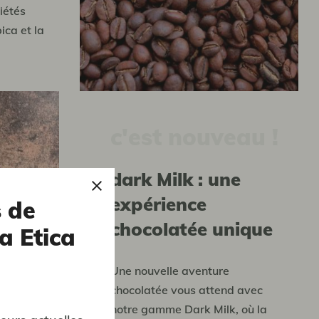
iétés
ica et la
c'est nouveau !
Dark Milk : une
expérience
s de
chocolatée unique
a Etica
Une nouvelle aventure
chocolatée vous attend avec
notre gamme Dark Milk, où la