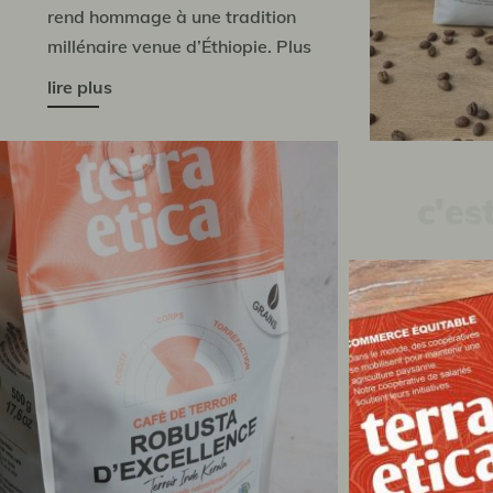
rend hommage à une tradition
millénaire venue d’Éthiopie. Plus
qu'un simple expresso, c’est une
lire plus
véritable invitation à la
découverte, inspirée de la
célèbre...
c'es
Robusta
d’exc
des c
Souvent 
cultivés e
et donna