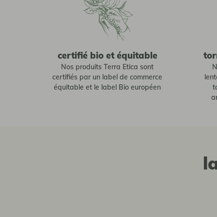
certifié bio et équitable
tor
Nos produits Terra Etica sont
N
certifiés par un label de commerce
len
équitable et le label Bio européen
t
a
l