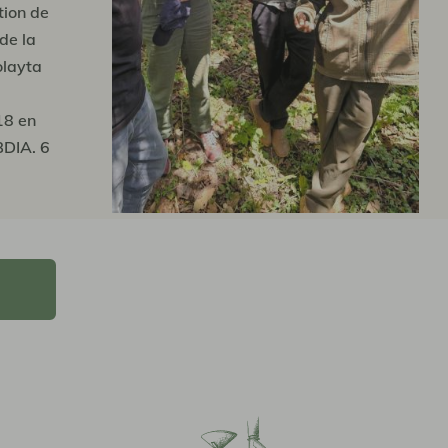
ion de
 de la
layta
18 en
BDIA. 6
u projet,
uffisant
emières