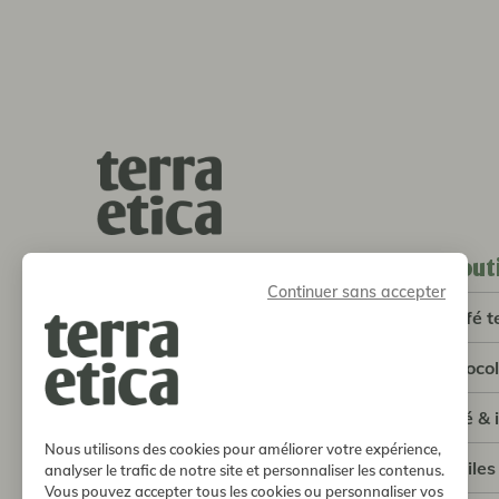
bout
terra etica l café michel
Continuer sans accepter
SCOP
café t
5 avenue Louis de Broglie
33600 Pessac
choco
05 56 93 13 83
info@terraetica.coop
thé & 
Nous utilisons des cookies pour améliorer votre expérience,
où trouver nos produits
huiles
analyser le trafic de notre site et personnaliser les contenus.
Vous pouvez accepter tous les cookies ou personnaliser vos