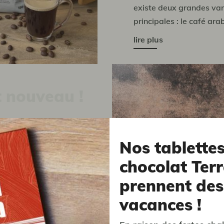
existe deux grandes var
principales : le café arab
café robusta.
lire plus
t nouveau !
ellence, loin
Nos tablette
lichés
chocolat Terr
prennent des
associé à des caféiers
vacances !
n plaine, en plein soleil
nt des cafés à