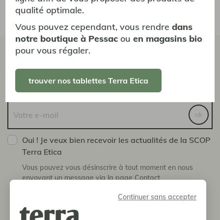
maintenir l'agriculture
qualité optimale.
paysanne
Vous pouvez cependant, vous rendre
dans
notre boutique à Pessac
ou
en magasins bio
pour vous régaler.
la newsletter
bio &
équitable
trouver nos tablettes Terra Etica
ok
Oui ! Je veux bien recevoir les actualités de la SCOP
Terra Etica
Vous pouvez vous désinscrire à tout moment en nous
envoyant un message via la page Contact
Continuer sans accepter
boutique