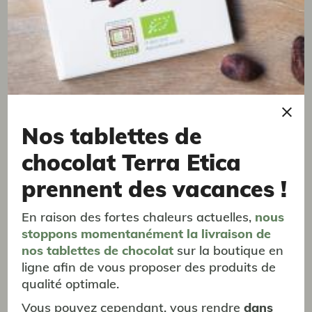
parcelle, tout en conservant la fertilité des sols.
Nos tablettes de
chocolat Terra Etica
prennent des vacances !
Les coopératives de
En raison des fortes chaleurs actuelles,
nous
producteurs impactées
stoppons momentanément
la livraison
de
nos tablettes de chocolat
sur la boutique en
Cette flambée des prix affecte
directement les
ligne afin de vous proposer des produits de
coopératives de producteurs
. Les pays actuellement en
qualité optimale.
pleine récolte
observent une concurrence sévère pour
Vous pouvez cependant, vous rendre
dans
la collecte du café.
Les commerçants achètent des