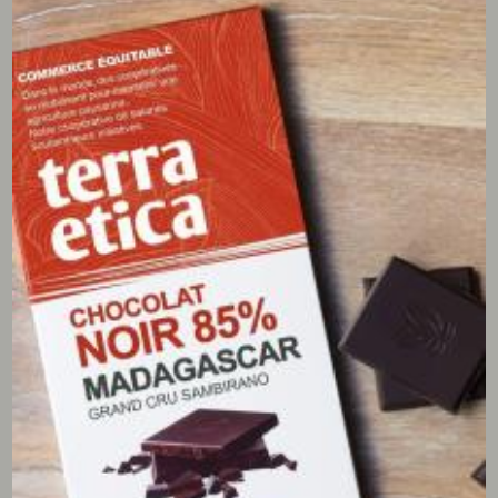
détenait l’équivalent de 40 000 containers de café, soit
7% de la production mondiale. C
es acteurs n’achètent
pas réellement le café, mais spéculent sur les
fluctuations des prix avant de passer sur un autre
marché.
Pour lever le risque spéculatif côté producteurs,
le
commerce équitable est une solution évidente.
Quel
que soit le cours du café, les producteurs sont payés à
un prix résultant des coûts de production. Ils ont aussi
accès à une prime de développement
qui va leur
permettre d’investir dans les parcelles, d’entretenir les
caféières et d’agir sur la fertilité pour un bénéfice de
long terme.
Penser l’agriculture sur un temps long
sans se soucier des cours mondiaux,
pérennise les
parcelles et stabilise les systèmes de production.
Avec
un commerce équitable fortement engagé
, les
producteurs n’ont pas besoin de déforester de
nouvelles parcelles, car ils entretiennent leur propre