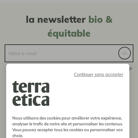
la newsletter
bio &
équitable
ok
Oui ! Je veux bien recevoir les actualités de la SCOP
Continuer sans accepter
Terra Etica
Vous pouvez vous désinscrire à tout moment en nous
envoyant un message via la page Contact
boutique
Nous utilisons des cookies pour améliorer votre expérience,
notre histoire
analyser le trafic de notre site et personnaliser les contenus.
Vous pouvez accepter tous les cookies ou personnaliser vos
choix.