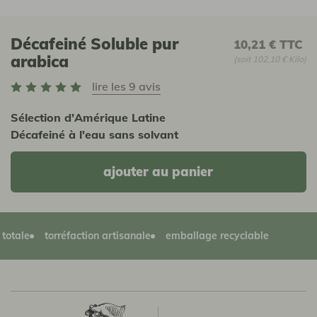
Décafeiné Soluble pur
10,21 €
TTC
arabica
(soit 102,10 € Kilo)
lire les 9 avis
Sélection d'Amérique Latine
Décafeiné à l'eau sans solvant
ajouter au panier
le
torréfaction artisanale
emballage recyclable