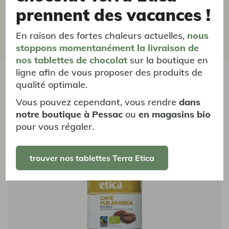
qualité, merci.
prennent des vacances !
En raison des fortes chaleurs actuelles,
nous
Précédent
1
2
3
Suivant
stoppons momentanément
la livraison
de
nos tablettes de chocolat
sur la boutique en
ligne afin de vous proposer des produits de
vous aimerez aussi...
qualité optimale.
Vous pouvez cependant, vous rendre
dans
notre boutique à Pessac
ou
en magasins bio
pour vous régaler.
trouver nos tablettes Terra Etica