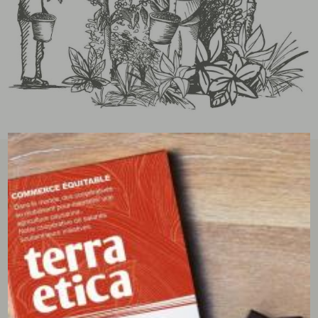
tous les avis clients
écrire un avis
4.89/5
(9 avis)
Claire
11/03/2025
Très bon café, sans produit chimique.