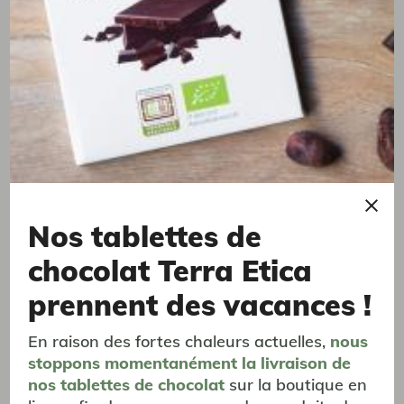
Pour Over Kit V60 - Hario®
Cafés vifs et aromatiques
1 à 4 tasses
24,90 €
Nos tablettes de
chocolat Terra Etica
prennent des vacances !
En raison des fortes chaleurs actuelles,
nous
stoppons momentanément
la livraison
de
nos tablettes de chocolat
sur la boutique en