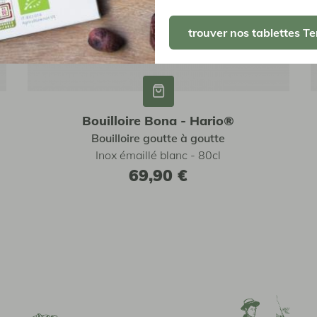
trouver nos tablettes Te
Bouilloire Bona - Hario®
Bouilloire goutte à goutte
Inox émaillé blanc - 80cl
69,90 €