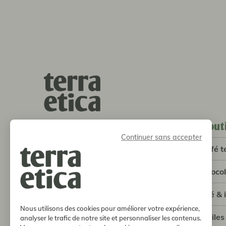
bout
terra etica l café michel
Continuer sans accepter
SCOP
café t
5 avenue Louis de Broglie
33600 Pessac
choco
05 56 93 13 83
info@terraetica.coop
thé & 
Nous utilisons des cookies pour améliorer votre expérience,
où trouver nos produits
huiles
analyser le trafic de notre site et personnaliser les contenus.