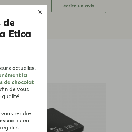
écrire un avis
s de
a Etica
eurs actuelles,
anément
la
es de chocolat
afin de vous
 qualité
 vous rendre
Pessac
ou
en
régaler.