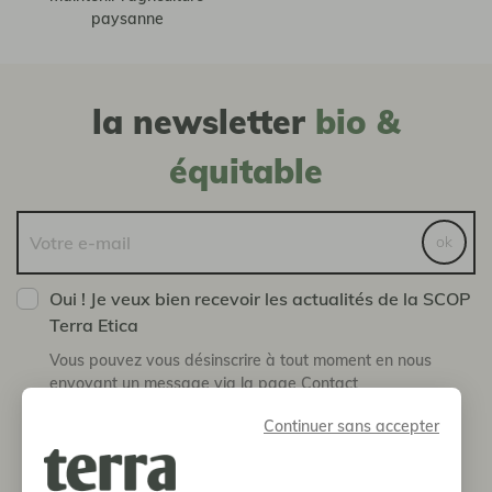
paysanne
la newsletter
bio &
équitable
ok
Oui ! Je veux bien recevoir les actualités de la SCOP
Terra Etica
Vous pouvez vous désinscrire à tout moment en nous
envoyant un message via la page Contact
Continuer sans accepter
boutique
notre histoire