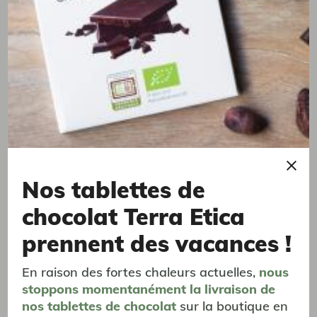
Bouteille en verre - Hario®
Plusieurs couleurs disponibles
Idéale pour infusion de thé à froid - 75cl
Nos tablettes de
22,90 €
chocolat Terra Etica
prennent des vacances !
En raison des fortes chaleurs actuelles,
nous
stoppons momentanément
la livraison
de
nos tablettes de chocolat
sur la boutique en