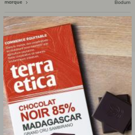
marque
Bodum
tous les avis clients
écrire un avis
(0 avis)
vous aimerez aussi...