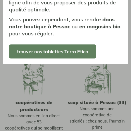
ligne afin de vous proposer des produits de
qualité optimale.
Vous pouvez cependant, vous rendre
dans
certifié bio et équitable
torréfaction artisanale
notre boutique à Pessac
ou
en magasins bio
Nos produits Terra Etica sont
Nous torréfions nos cafés
pour vous régaler.
certifiés par un label de
lentement avec une courbe de
commerce
torréfaction qui révèle les
équitable et le label Bio
arômes de chaque origine
trouver nos tablettes Terra Etica
européen
coopératives de
scop située à Pessac (33)
Nous sommes une
producteurs
coopérative de
Nous sommes en lien direct
salariés : chez nous, l'humain
avec 53
prime
coopératives qui se mobilisent