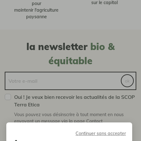
sur le capital
pour
maintenir l'agriculture
paysanne
la newsletter
bio &
équitable
ok
Oui ! Je veux bien recevoir les actualités de la SCOP
Terra Etica
Vous pouvez vous désinscrire à tout moment en nous
envoyant un message via la page Contact
Continuer sans accepter
boutique