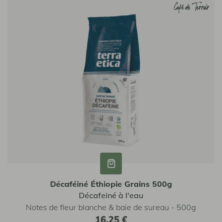
Café de Terroir
Café de Terroir
Décaféiné Éthiopie Grains 500g
Décafeiné à l'eau
Notes de fleur blanche & baie de sureau - 500g
16,25 €