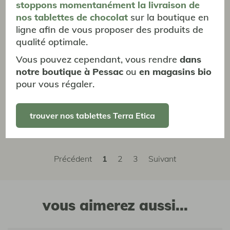
stoppons momentanément
la livraison
de
nos tablettes de chocolat
sur la boutique en
JPP
ligne afin de vous proposer des produits de
qualité optimale.
Vous pouvez cependant, vous rendre
dans
24/07/2024
Tarif !
notre boutique à Pessac
ou
en magasins bio
pour vous régaler.
Bonjour , je prends ce café décaféiné et aussi en grains
pour un broyeur Delonghi depuis quelque temps déjà et
j'en suis très content . Mon fournisseur habituel étant en
trouver nos tablettes Terra Etica
rupture de stock, j'ai commandé sur votre site .
Précédent
1
2
3
Suivant
vous aimerez aussi...