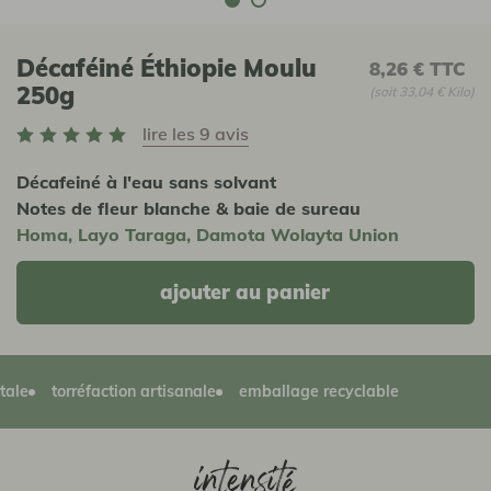
Décaféiné Éthiopie Moulu
8,26 €
TTC
250g
(soit 33,04 € Kilo)
lire les 9 avis
Décafeiné à l'eau sans solvant
Notes de fleur blanche & baie de sureau
Homa, Layo Taraga, Damota Wolayta Union
ajouter au panier
torréfaction artisanale
emballage recyclable