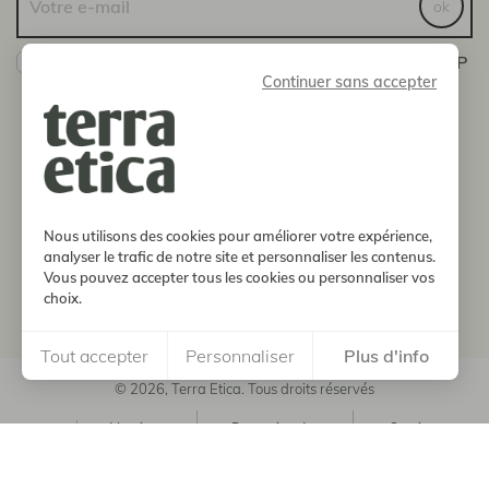
ok
Oui ! Je veux bien recevoir les actualités de la SCOP
Continuer sans accepter
Terra Etica
Vous pouvez vous désinscrire à tout moment en nous
envoyant un message via la page Contact
boutique
Nous utilisons des cookies pour améliorer votre expérience,
notre histoire
analyser le trafic de notre site et personnaliser les contenus.
Vous pouvez accepter tous les cookies ou personnaliser vos
choix.
informations
Tout accepter
Personnaliser
Plus d'info
© 2026, Terra Etica. Tous droits réservés
Mentions
Protection des
Soutien
CGV
légales
données
FEADER