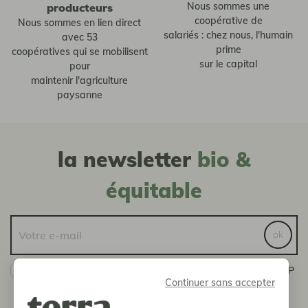
Nous sommes une
producteurs
coopérative de
Nous sommes en lien direct
salariés : chez nous, l'humain
avec 53
prime
coopératives qui se mobilisent
sur le capital
pour
maintenir l'agriculture
paysanne
la newsletter
bio &
équitable
ok
Oui ! Je veux bien recevoir les actualités de la SCOP
Continuer sans accepter
Terra Etica