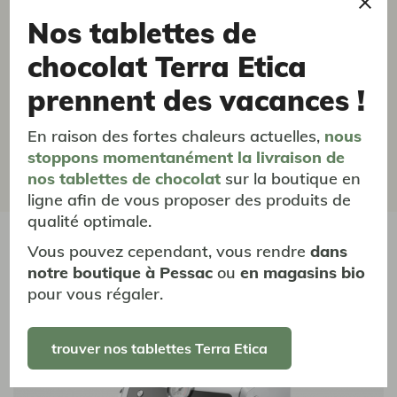
Nos tablettes de
04/10/2025
chocolat Terra Etica
Parfait pour moi
prennent des vacances !
Mouture parfaite pour un café corsé mais cependant
parfumé
En raison des fortes chaleurs actuelles,
nous
stoppons momentanément
la livraison
de
Précédent
1
2
Suivant
nos tablettes de chocolat
sur la boutique en
ligne afin de vous proposer des produits de
qualité optimale.
vous aimerez aussi...
Vous pouvez cependant, vous rendre
dans
notre boutique à Pessac
ou
en magasins bio
pour vous régaler.
trouver nos tablettes Terra Etica