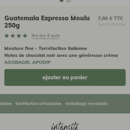
Guatemala Expresso Moulu
7,80 €
TTC
250g
(soit 31,20 € Kilo)
lire les 4 avis
Mouture fine - Torréfaction italienne
Notes de chocolat noir avec une généreuse créma
ASOBAGRI, APODIP
ajouter au panier
e
torréfaction artisanale
emballage recyclable