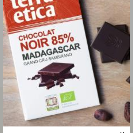
tous les avis clients
écrire un avis
4/5
(4 avis)
Marie