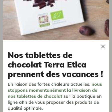
Café de Terroir
Café de Terroir
Nos tablettes de
chocolat Terra Etica
prennent des vacances !
En raison des fortes chaleurs actuelles,
nous
Pérou Grains 1Kg
stoppons momentanément
la livraison
de
Piémont amazonien
nos tablettes de chocolat
sur la boutique en
Fruit rouge compoté & pointe d'agrume - 1kg
ligne afin de vous proposer des produits de
29,77 €
qualité optimale.