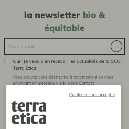
la newsletter
bio &
équitable
ok
Oui ! Je veux bien recevoir les actualités de la SCOP
Terra Etica
Vous pouvez vous désinscrire à tout moment en nous
envoyant un message via la page Contact
Continuer sans accepter
boutique
notre histoire
informations