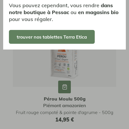
Vous pouvez cependant, vous rendre
dans
Café de Terroir
Café de Terroir
notre boutique à Pessac
ou
en magasins bio
pour vous régaler.
trouver nos tablettes Terra Etica
Pérou Moulu 500g
Piémont amazonien
Fruit rouge compoté & pointe d'agrume - 500g
14,95 €