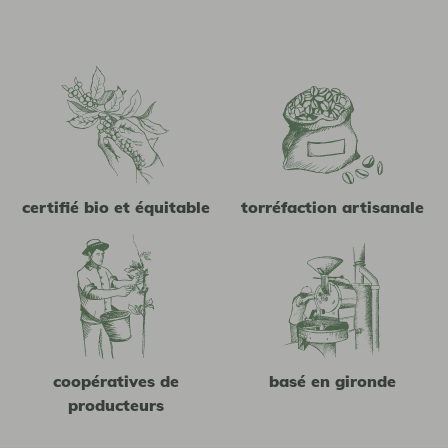
certifié bio et équitable
torréfaction artisanale
coopératives de
basé en gironde
producteurs