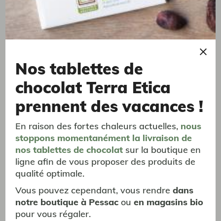
vous aimerez aussi...
promotion
promotion
Nos tablettes de
chocolat Terra Etica
prennent des vacances !
En raison des fortes chaleurs actuelles,
nous
stoppons momentanément
la livraison
de
nos tablettes de chocolat
sur la boutique en
ligne afin de vous proposer des produits de
qualité optimale.
Vous pouvez cependant, vous rendre
dans
notre boutique à Pessac
ou
en magasins bio
Rooibos
pour vous régaler.
Afrique du Sud