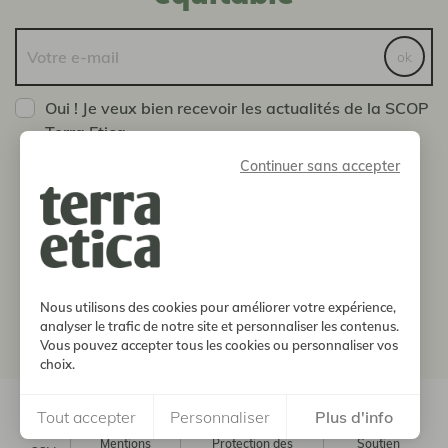
ok
Oui ! Je veux bien recevoir les actualités de la SCOP
Terra Etica
Vous pouvez vous désinscrire à tout moment en nous
Continuer sans accepter
envoyant un message via la page Contact
boutique
notre histoire
Nous utilisons des cookies pour améliorer votre expérience,
analyser le trafic de notre site et personnaliser les contenus.
informations
Vous pouvez accepter tous les cookies ou personnaliser vos
choix.
© 2026, Terra Etica. Tous droits réservés
Tout accepter
Personnaliser
Plus d'info
Mentions
Protection des
Soutien