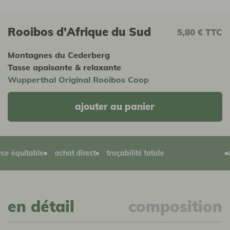
Rooibos d'Afrique du Sud
5,80 €
TTC
Montagnes du Cederberg
Tasse apaisante & relaxante
Wupperthal Original Rooibos Coop
ajouter au panier
équitable
achat direct
traçabilité totale
agr
en détail
composition