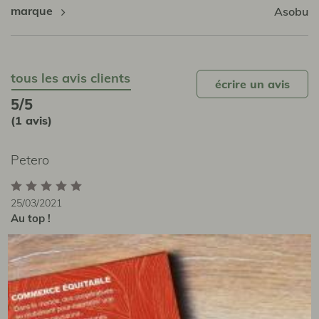
marque
Asobu
tous les avis clients
écrire un avis
5/5
(1 avis)
Petero
25/03/2021
Au top !
je l'ai eu en cadeau à Noël et j'ai littéralement fondu
devant cette tasse. Pourtant rien de bien palpitant à
recevoir une tasse en cadeau et pourtant elle fait son
effet ! elle est comme dit justement dans la publicité
très élégante, la prise en main hyper agréable . Je l'ai