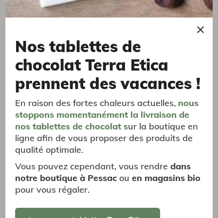
Nos tablettes de
chocolat Terra Etica
prennent des vacances !
En raison des fortes chaleurs actuelles,
nous
stoppons momentanément
la livraison
de
Colombie Moulu 250g
nos tablettes de chocolat
sur la boutique en
Terroir du Cauca
ligne afin de vous proposer des produits de
Notes de fruit rouge, noix fraîche & pain grillé - 250g
qualité optimale.
7,93 €
Vous pouvez cependant, vous rendre
dans
notre boutique à Pessac
ou
en magasins bio
pour vous régaler.