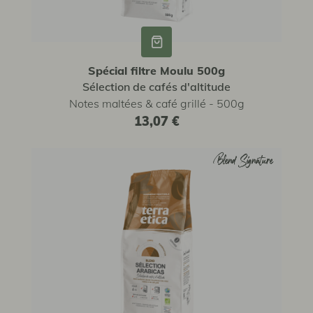
Spécial filtre Moulu 500g
Sélection de cafés d'altitude
Notes maltées & café grillé - 500g
13,07 €
Blend Signature
Blend Signature