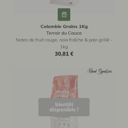
Colombie Grains 1Kg
Terroir du Cauca
Notes de fruit rouge, noix fraîche & pain grillé -
1kg
30,81 €
Blend Signature
Blend Signature
bientôt
disponible !