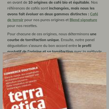
en avant de
10 origines de café bio et équitable
. Nos
références de cafés sont
inchangées, mais nous les
avons fait évoluer en deux gammes distinctes :
Café
de terroir
pour nos pures origines et
Blend signature
pour nos recettes.
Pour chacune de ces origines, nous déterminons
une
courbe de torréfaction unique
. Ensuite, notre panel
dégustation s’assure du bon accord entre
le profil
gustatif de l’origine et sa torréfaction
avec la méthode
du cupping.
Nous torréfions du café cultivé avec soin, en
agroforesterie paysanne bio par les producteurs
des
coopératives paysannes
avec qui nous sommes
partenaires depuis de nombreuses années.
Découvrez Terra Etica
Vous pouvez déjà découvrir certains de ces
nouveaux