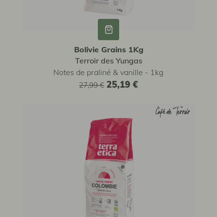
Bolivie Grains 1Kg
Terroir des Yungas
Notes de praliné & vanille - 1kg
25,19 €
27,99 €
Café de Terroir
Café de Terroir