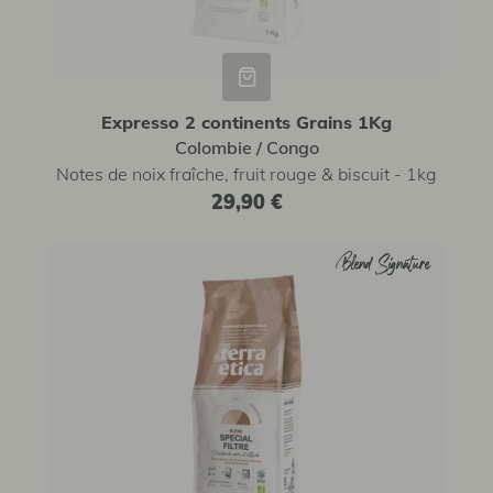
Expresso 2 continents Grains 1Kg
Colombie / Congo
Notes de noix fraîche, fruit rouge & biscuit - 1kg
29,90 €
Blend Signature
Blend Signature