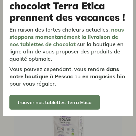
chocolat Terra Etica
prennent des vacances !
En raison des fortes chaleurs actuelles,
nous
Guatemala Grains 1Kg
stoppons momentanément
la livraison
de
Terroir Huehuetenango
nos tablettes de chocolat
sur la boutique en
Notes de noix & amande grillée - 1kg
ligne afin de vous proposer des produits de
30,29 €
qualité optimale.
Vous pouvez cependant, vous rendre
dans
Café de Terroir
Café de Terroir
promotion
promotion
notre boutique à Pessac
ou
en magasins bio
pour vous régaler.
trouver nos tablettes Terra Etica