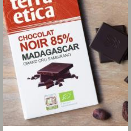
4/5
(2 avis)
noucham
07/06/2024
Plus d'infos sur les origines
Bonjour,
Il serait bien de savoir exactement d'où proviennent vos
mélanges. Par exemple "café d'altitude" pas suffisant
de mettre bio. Indiquez les pays d'origine et leurs
régions exactes, or sur votre site je n'ai rien trouvé.
merci
N.