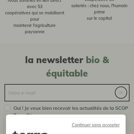
Nous sommes en lien direct
salariés : chez nous, l'humain
avec 53
prime
coopératives qui se mobilisent
sur le capital
pour
maintenir l'agriculture
paysanne
la newsletter
bio &
équitable
ok
Oui ! Je veux bien recevoir les actualités de la SCOP
Terra Etica
Vous pouvez vous désinscrire à tout moment en nous
Continuer sans accepter
envoyant un message via la page Contact