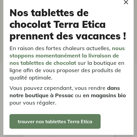
So
Nos tablettes de
30/10/2025
chocolat Terra Etica
Excellent café du quotidien
prennent des vacances !
Notre café du quotidien depuis des années. Il satisfait
tous les goûts. Un juste équilibre des saveurs.
En raison des fortes chaleurs actuelles,
nous
stoppons momentanément
la livraison
de
nos tablettes de chocolat
sur la boutique en
ligne afin de vous proposer des produits de
vous aimerez aussi...
qualité optimale.
Vous pouvez cependant, vous rendre
dans
notre boutique à Pessac
ou
en magasins bio
pour vous régaler.
trouver nos tablettes Terra Etica