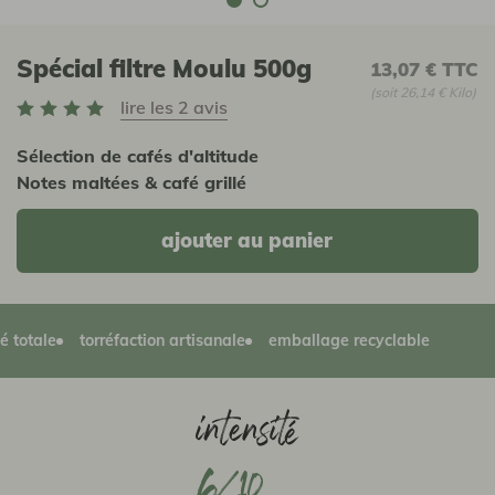
Spécial filtre Moulu 500g
13,07 €
TTC
(soit 26,14 € Kilo)
lire les 2 avis
Sélection de cafés d'altitude
Notes maltées & café grillé
ajouter au panier
ale
torréfaction artisanale
emballage recyclable
6