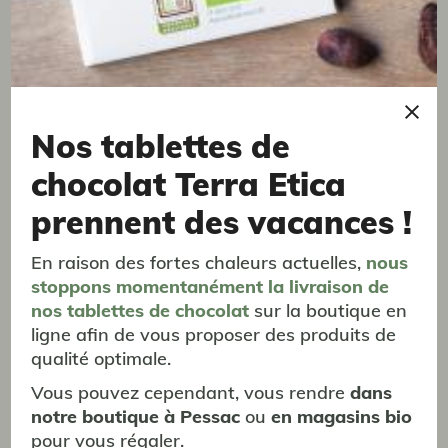
Nos tablettes de
astuces pour préparer votre café
chocolat Terra Etica
Parce que le café est un vaste domaine, nous avons
prennent des vacances !
intégré des conseils pratiques directement sur
l’emballage
pour vous guider vers la tasse parfaite.
En raison des fortes chaleurs actuelles,
nous
Besoin d'en savoir plus ?
Flashez le QR code sur nos
stoppons momentanément
la livraison
de
paquets et accédez à notre
Carnet du Barista
! Vous y
nos tablettes de chocolat
sur la boutique en
découvrirez tout sur
le choix de la mouture,
l’utilisation
ligne afin de vous proposer des produits de
optimale
d’une cafetière à piston
,
d’une cafetière
qualité optimale.
italienne
, d’une machine expresso, d’une Chemex,
Vous pouvez cependant, vous rendre
dans
d’une V60, ou encore
la meilleure eau à utiliser pour
notre boutique à Pessac
ou
en magasins bio
sublimer votre tasse
.
Le café n’aura plus de secret
pour vous régaler.