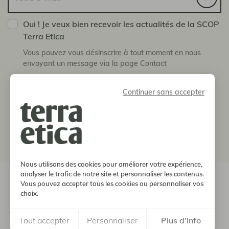
Oui ! Je veux bien recevoir les actualités de la SCOP
Terra Etica
Vous pouvez vous désinscrire à tout moment en nous
envoyant un message via la page Contact
boutique
Continuer sans accepter
notre histoire
informations
Nous utilisons des cookies pour améliorer votre expérience,
analyser le trafic de notre site et personnaliser les contenus.
© 2026, Terra Etica. Tous droits réservés
Vous pouvez accepter tous les cookies ou personnaliser vos
choix.
Mentions
Protection des
Soutien
CGV
légales
données
FEADER
Tout accepter
Personnaliser
Plus d'info