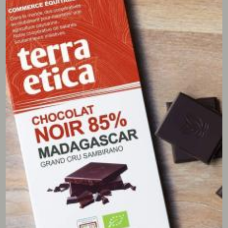
autour du café, du cacao, du thé, …. Ces visuels
évoquent, entre autres, les producteurs qui cultivent et
récoltent les cerises de café, ainsi que le travail de nos
équipes en France, à Pessac, qui assurent la
transformation douce du produit. Ces illustrations
enrichissent désormais l’identité visuelle de Terra Etica,
reflétant notre implication en termes de qualité et de
respect de chaque étape de production.