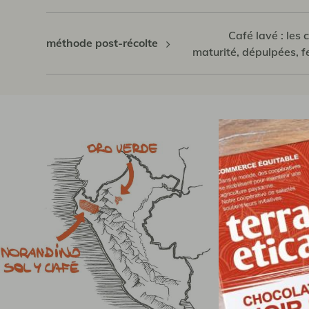
Café lavé : les c
méthode post-récolte
maturité, dépulpées, 
N