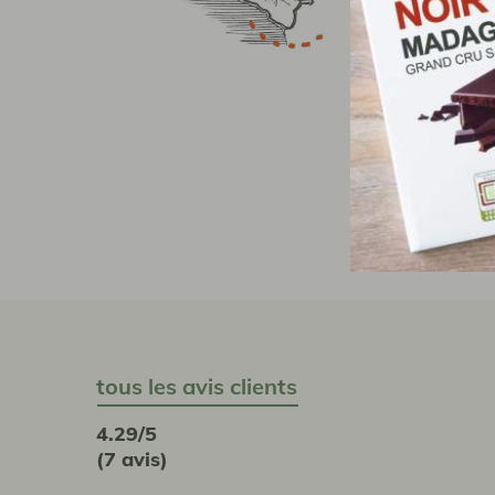
aujo
l’am
Ains
gran
J
S
tous les avis clients
4.29/5
(7 avis)