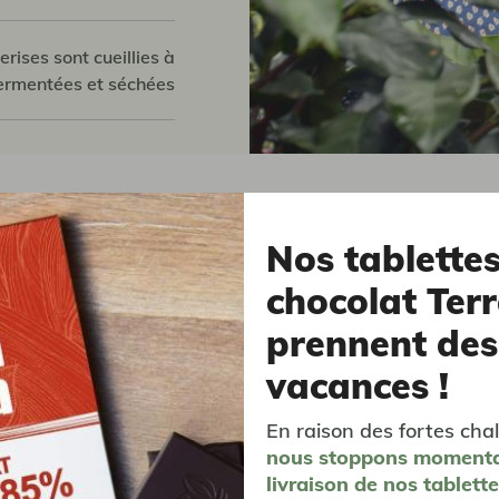
erises sont cueillies à
fermentées et séchées
Nos tablette
la coopérative
chocolat Terr
prennent des
SOL Y CAFE
vacances !
En raison des fortes chal
nous stoppons moment
livraison
de nos tablett
ée sous l’impulsion d’une autre coopérative, Sol y Café comp