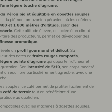
d'une légère touche d'agrume.
 du Pérou bio et équitable en dosettes souples
es du piémont amazonien péruvien, où les caféiers
400 et 1 800 mètres d'altitud
e, selon
des
esterie
. Cette altitude élevée, associée à un climat
r-faire des producteurs, permet de développer des
 finesse aromatique
.
révèle un
profil gourmand et délicat
. Sa
aleur des notes de
fruits rouges compotés
,
e
légère pointe d'agrume
qui apporte fraîcheur et
égustation. Son
intensité de 5/10
, son corps modéré
rent un équilibre particulièrement agréable, avec une
uche.
es souples, ce café permet de profiter facilement de
un
café de terroir
tout en bénéficiant d'une
pratique au quotidien.
compatibles avec les machines à dosettes souples.