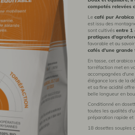
compotés relevées 
Le
café pur Arabica
est issu des montagn
sont cultivés
entre 1 
pratiques d'agrofor
favorable et au savoi
cafés d'une grande
En tasse, cet arabica 
torréfaction met en v
accompagnées d'un
élégance lors de la d
et sa fine acidité off
belle longueur en bo
Conditionné en dosett
toutes les qualités d'
préparation rapide et 
18 dosettes souples 