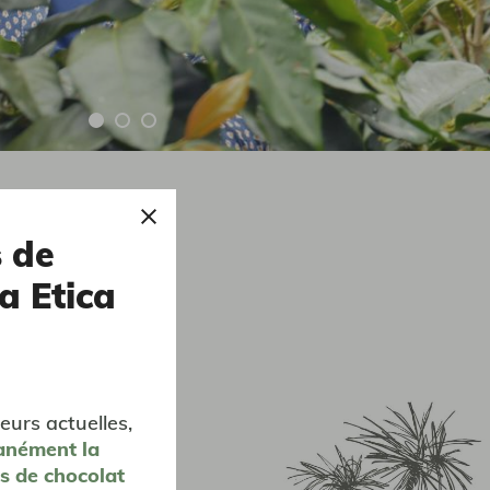
s de
a Etica
eurs actuelles,
anément
la
es de chocolat
te