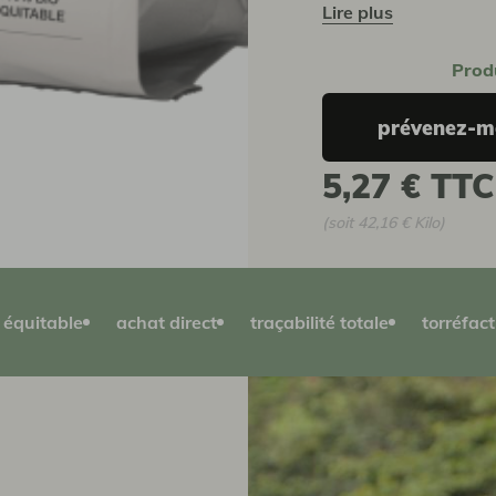
lire plus
Prod
prévenez-mo
5,27 €
TTC
(soit 42,16 € Kilo)
équitable
achat direct
traçabilité totale
torréfact