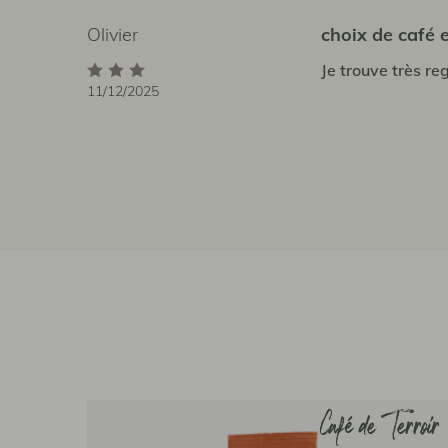
Olivier
choix de café e
Je trouve très re
11/12/2025
Café de Terroir
Café de Terroir