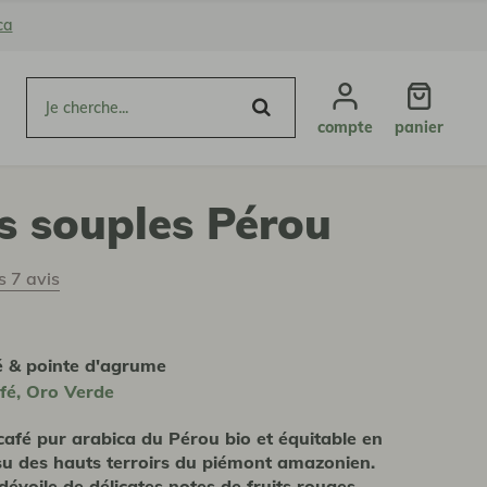
ca
compte
panier
s souples Pérou
es 7 avis
é & pointe d'agrume
fé, Oro Verde
café pur arabica du Pérou bio et équitable en
ssu des hauts terroirs du piémont amazonien.
 dévoile de délicates notes de fruits rouges