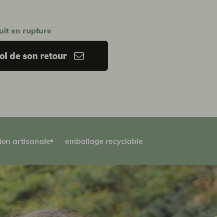
uit en rupture
i de son retour
ion artisanale
emballage recyclable