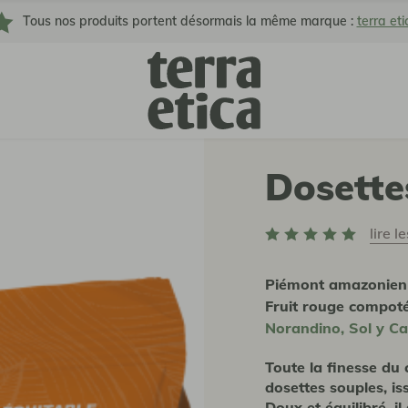
Tous nos produits portent désormais la même marque :
terra eti
Dosette
lire l
Piémont amazonien
Fruit rouge compot
Norandino, Sol y Ca
Toute la finesse du 
dosettes souples, i
Doux et équilibré, il