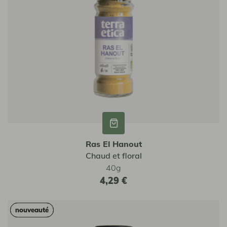
Ras El Hanout
Chaud et floral
40g
4,29 €
nouveauté
nouveauté