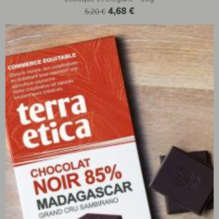
4,68 €
5,20 €
3 baies