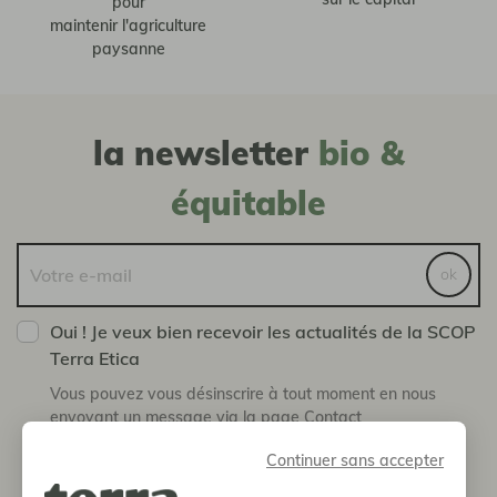
pour
maintenir l'agriculture
paysanne
la newsletter
bio &
équitable
ok
Oui ! Je veux bien recevoir les actualités de la SCOP
Terra Etica
Vous pouvez vous désinscrire à tout moment en nous
envoyant un message via la page Contact
Continuer sans accepter
boutique