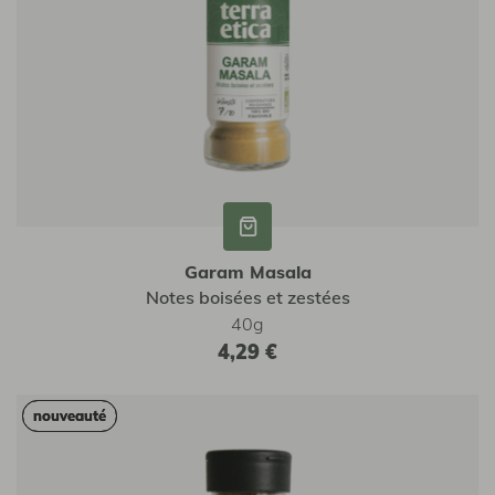
Garam Masala
Notes boisées et zestées
40g
4,29 €
nouveauté
nouveauté