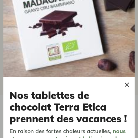
28/04/2020
Goût excellent.
Xavier V.
18/11/2018
Excellent produit.
Nos tablettes de
chocolat Terra Etica
vous aimerez aussi...
prennent des vacances !
En raison des fortes chaleurs actuelles,
nous