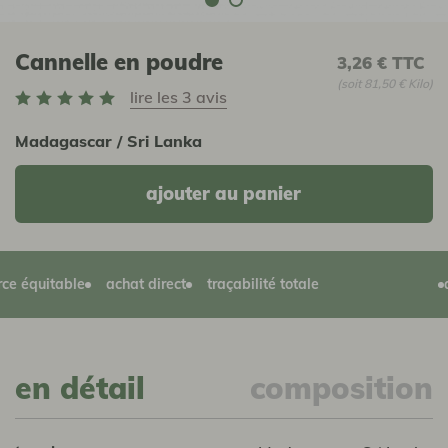
Cannelle en poudre
3,26 €
TTC
(soit 81,50 € Kilo)
lire les 3 avis
Madagascar / Sri Lanka
ajouter au panier
équitable
achat direct
traçabilité totale
agr
en détail
composition