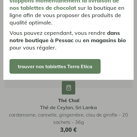
stoppons momentanément
la livraison
de
nos tablettes de chocolat
sur la boutique en
ligne afin de vous proposer des produits de
qualité optimale.
Vous pouvez cependant, vous rendre
dans
notre boutique à Pessac
ou
en magasins bio
pour vous régaler.
trouver nos tablettes Terra Etica
Thé Chaï
Thé de Ceylan, Sri Lanka
e -
cardamome, cannelle, gingembre, clou de girofle - 20
av
sachets - 36g
3,00 €