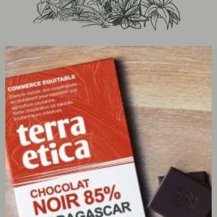
tous les avis clients
écrire un avis
5/5
(3 avis)
Xavier V.
09/09/2020
Très bon produit commandé très régulièrement sur le
site.
Anne S.