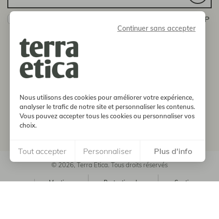
Oui ! Je veux bien recevoir les actualités de la SCOP
Continuer sans accepter
Terra Etica
Vous pouvez vous désinscrire à tout moment en nous
envoyant un message via la page Contact
boutique
Nous utilisons des cookies pour améliorer votre expérience,
notre histoire
analyser le trafic de notre site et personnaliser les contenus.
Vous pouvez accepter tous les cookies ou personnaliser vos
choix.
informations
Tout accepter
Personnaliser
Plus d'info
© 2026, Terra Etica. Tous droits réservés
Mentions
Protection des
Soutien
CGV
légales
données
FEADER