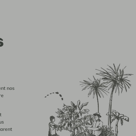
s
ent nos
re
t
us
parent