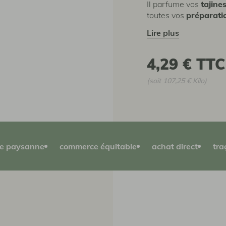
Il parfume vos
tajine
toutes vos
préparati
lire plus
4,29 €
TTC
(soit 107,25 € Kilo)
ie paysanne
commerce équitable
achat direct
tra