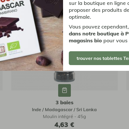
sur la boutique en ligne 
proposer des produits de
optimale.
Vous pouvez cependant,
dans notre boutique à 
magasins bio
pour vous 
trouver nos tablettes Te
3 baies
Inde / Madagascar / Sri Lanka
Moulin intégré - 45g
4,63 €