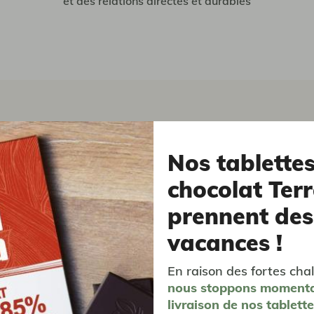
et des relations directes et durables
Nos tablette
chocolat Terr
prennent des
vacances !
En raison des fortes chal
vous aimerez aussi...
nous stoppons moment
livraison
de nos tablett