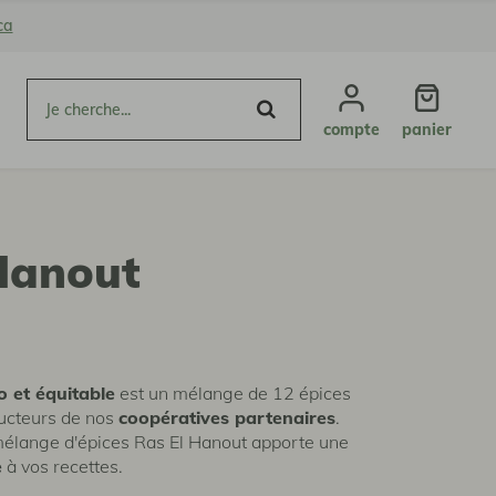
ca
compte
panier
Hanout
o et équitable
est un mélange de 12 épices
ducteurs de nos
coopératives partenaires
.
mélange d'épices Ras El Hanout apporte une
e
à vos recettes.