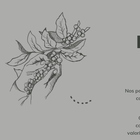
Nos pa
c
c
valor