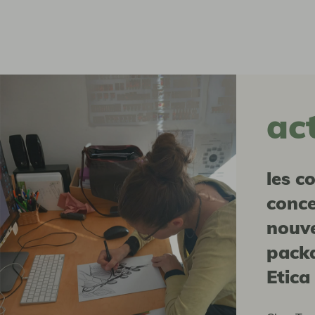
ac
Les coulisses de la
conce
nouv
packa
Etica