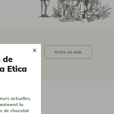
écrire un avis
s de
a Etica
eurs actuelles,
anément
la
es de chocolat