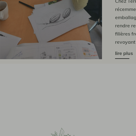
Chez Terr
récemmen
emballag
rendre re
filières f
revoyant 
et en opt
lire plus