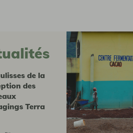
tualités
ption des
eaux
gings Terra