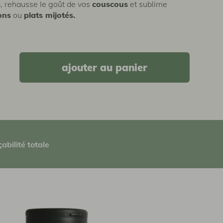
s
, rehausse le goût de vos
couscous
et sublime
ons
ou
plats mijotés.
ajouter au panier
çabilité totale