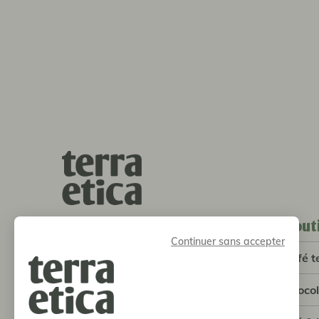
bout
terra etica l café michel
Continuer sans accepter
SCOP
café t
5 avenue Louis de Broglie
33600 Pessac
choco
05 56 93 13 83
info@terraetica.coop