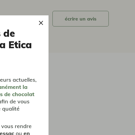
écrire un avis
s de
a Etica
eurs actuelles,
anément
la
es de chocolat
afin de vous
 qualité
 vous rendre
Pessac
ou
en