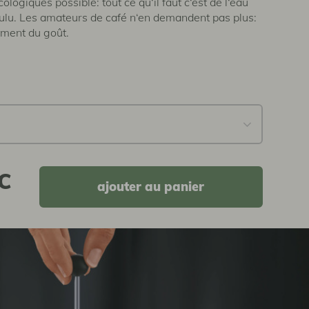
ologiques possible: tout ce qu‘il faut c‘est de l‘eau
ulu. Les amateurs de café n‘en demandent pas plus:
ement du goût.
C
ajouter au panier