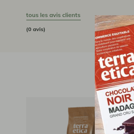
tous les avis clients
(0 avis)
Café de Terroir
Café de Terroir