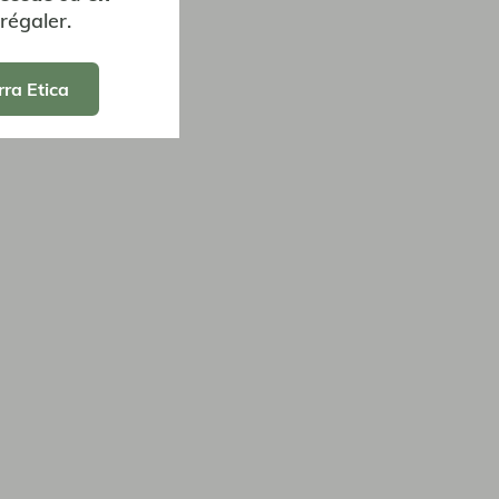
régaler.
rra Etica