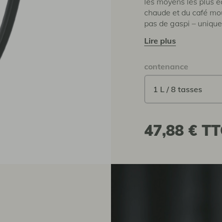
les moyens les plus éc
chaude et du café mo
pas de gaspi – uniqu
lire plus
contenance
47,88 €
TT