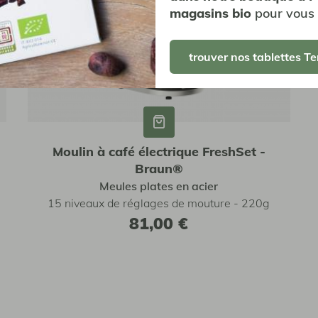
magasins bio
pour vous 
trouver nos tablettes Te
Moulin à café électrique FreshSet -
Braun®
Meules plates en acier
15 niveaux de réglages de mouture - 220g
81,00 €