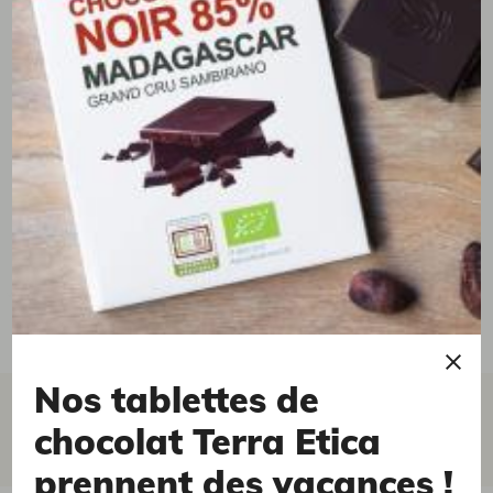
Nos tablettes de
tous les avis clients
écrire un avis
chocolat Terra Etica
(0 avis)
prennent des vacances !