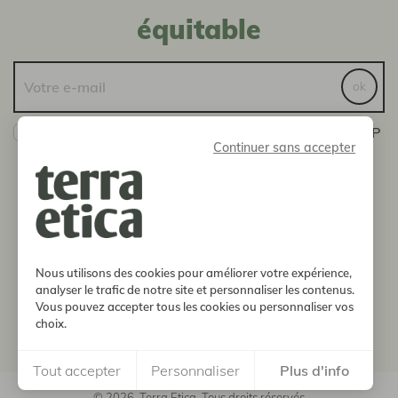
équitable
ok
Oui ! Je veux bien recevoir les actualités de la SCOP
Continuer sans accepter
Terra Etica
Vous pouvez vous désinscrire à tout moment en nous
envoyant un message via la page Contact
boutique
Nous utilisons des cookies pour améliorer votre expérience,
notre histoire
analyser le trafic de notre site et personnaliser les contenus.
Vous pouvez accepter tous les cookies ou personnaliser vos
choix.
informations
Tout accepter
Personnaliser
Plus d'info
© 2026, Terra Etica. Tous droits réservés