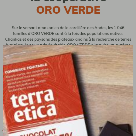
ORO VERDE
Sur le versant amazonien de la cordillère des Andes, les 1 046
familles d’ORO VERDE sont à la fois des populations natives
Chankas et des paysans des plateaux andins à la recherche de terres
à cultiver. Avec un prix équitable, ORO VERDE a impulsé un système
agrécologique. Ils participent à une biodiversité amazonienne
préservée.
en savoir +