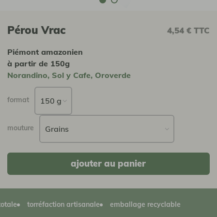
Pérou Vrac
4,54 €
TTC
Piémont amazonien
à partir de 150g
Norandino, Sol y Cafe, Oroverde
format
mouture
ajouter au panier
e
torréfaction artisanale
emballage recyclable