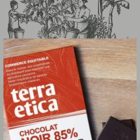
tous les avis clients
écrire un avis
3.67/5
(3 avis)
Avis