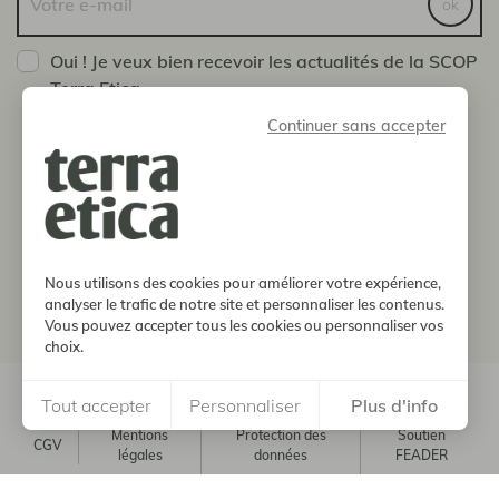
ok
Oui ! Je veux bien recevoir les actualités de la SCOP
Terra Etica
Vous pouvez vous désinscrire à tout moment en nous
Continuer sans accepter
envoyant un message via la page Contact
boutique
notre histoire
Nous utilisons des cookies pour améliorer votre expérience,
analyser le trafic de notre site et personnaliser les contenus.
informations
Vous pouvez accepter tous les cookies ou personnaliser vos
choix.
© 2026, Terra Etica. Tous droits réservés
Tout accepter
Personnaliser
Plus d'info
Mentions
Protection des
Soutien
CGV
légales
données
FEADER