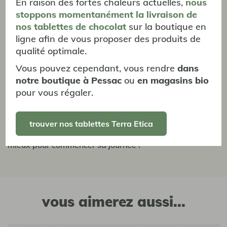
En raison des fortes chaleurs actuelles,
nous
Dégusté avec le chocolat noir cajou sésame de la même
stoppons momentanément
la livraison
de
marque... Un régal pour terminer mon déjeuner.. Parole
nos tablettes de chocolat
sur la boutique en
de Diet !!!
ligne afin de vous proposer des produits de
qualité optimale.
Vous pouvez cependant, vous rendre
dans
Boitaclou
notre boutique à Pessac
ou
en magasins bio
pour vous régaler.
19/12/2025
Consommateur quotidien
trouver nos tablettes Terra Etica
Parfait pour le petit déjeuner: arôme, douceur, rien de
mieux pour commencer sa journée !
vous aimerez aussi...