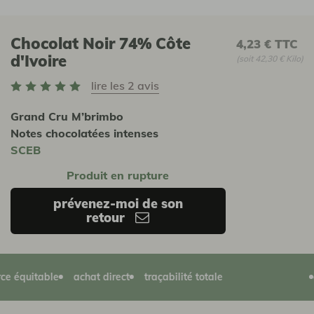
Chocolat Noir 74% Côte
4,23 €
TTC
d'Ivoire
(soit 42,30 € Kilo)
lire les 2 avis
Grand Cru M’brimbo
Notes chocolatées intenses
SCEB
Produit en rupture
prévenez-moi de son
retour
équitable
achat direct
traçabilité totale
agr