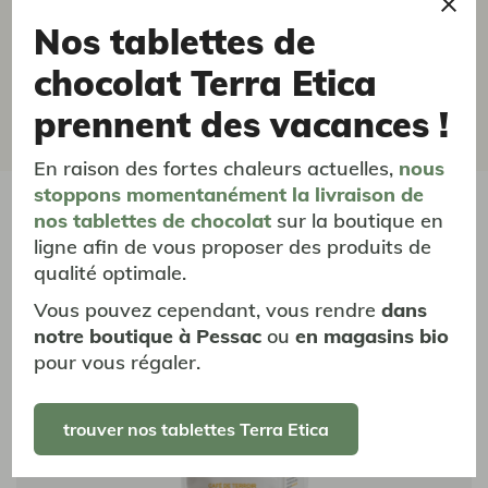
momo
J'accepte que les informations saisies
Nos tablettes de
soient exploitées par la SCOP Terra
chocolat Terra Etica
Etica pour m'apporter la meilleure
21/04/2026
réponse
Un excellent chocolat.
prennent des vacances !
En raison des fortes chaleurs actuelles,
nous
stoppons momentanément
la livraison
de
vous aimerez aussi...
nos tablettes de chocolat
sur la boutique en
ligne afin de vous proposer des produits de
qualité optimale.
Café de Terroir
Café de Terroir
Vous pouvez cependant, vous rendre
dans
notre boutique à Pessac
ou
en magasins bio
pour vous régaler.
trouver nos tablettes Terra Etica