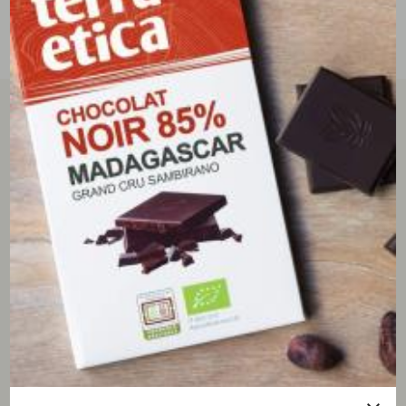
tous les avis clients
écrire un avis
5/5
(2 avis)
Françoise
23/01/2026
Très bon chocolat
J’aime beaucoup la saveur de ce chocolat, plus doux
que d’autres.
OK