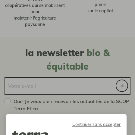
prime
coopératives qui se mobilisent
sur le capital
pour
maintenir l'agriculture
paysanne
la newsletter
bio &
équitable
ok
Oui ! Je veux bien recevoir les actualités de la SCOP
Terra Etica
Vous pouvez vous désinscrire à tout moment en nous
envoyant un message via la page Contact
Continuer sans accepter