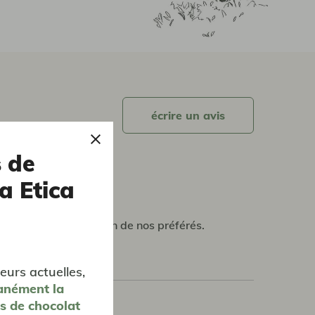
écrire un avis
s de
a Etica
'est imposé comme l'un de nos préférés.
eurs actuelles,
anément
la
es de chocolat