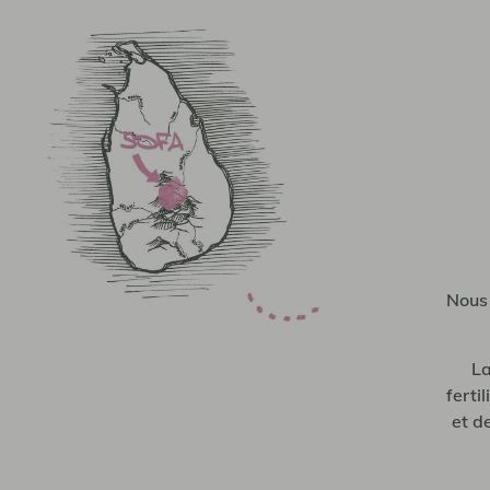
Nous 
La
ferti
et d