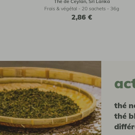
Thé de Ceylan, Sri Lanka
Frais & végétal - 20 sachets - 36g
2,86 €
ac
Thé noir, thé vert,
thé b
diffé