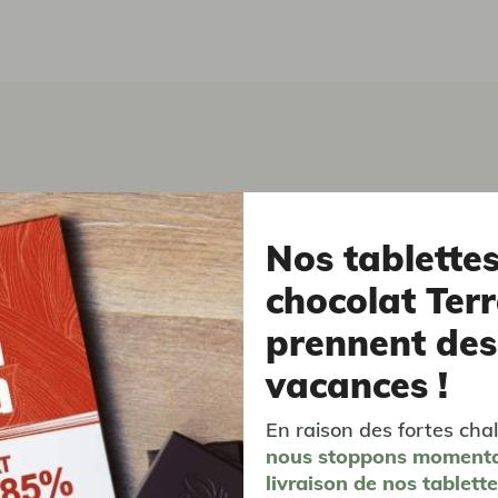
Nos tablette
chocolat Terr
prennent des
nt ! On en consomme régulièrement depuis 2 ans, et ce thé s
vacances !
on vert et de gingembre sont bien dosé, juste comme il faut !
En raison des fortes chal
nous stoppons moment
livraison
de nos tablett