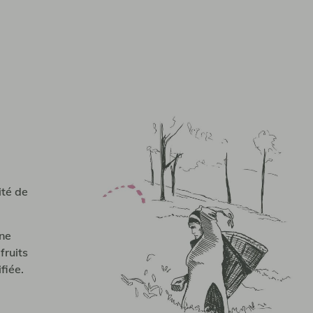
ité de
une
fruits
fiée.