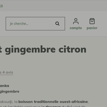
ca
compte
panier
t gingembre citron
es 4 avis
Lanka
 gingembre
akoudji, la
boisson traditionnelle ouest-africaine
,
io et équitable conjugue la
douceur
du thé vert de