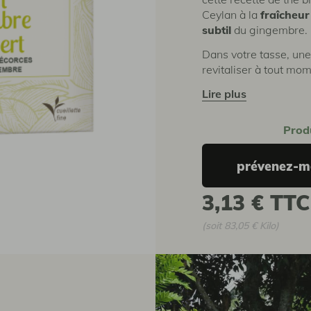
Ceylan à la
fraîcheur
subtil
du gingembre.
Dans votre tasse, un
revitaliser à tout mom
lire plus
Prod
prévenez-mo
3,13 €
TTC
(soit 83,05 € Kilo)