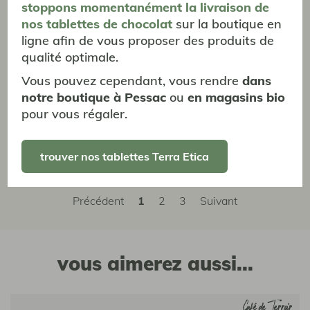
stoppons momentanément
la livraison
de
derniers que j'ai choisi sont tous très bons.
nos tablettes de chocolat
sur la boutique en
ligne afin de vous proposer des produits de
qualité optimale.
HDBK
Vous pouvez cependant, vous rendre
dans
notre boutique à Pessac
ou
en magasins bio
pour vous régaler.
07/02/2025
Excellent café
Excellent café, au goût bien équilibré. On l'adore !
trouver nos tablettes Terra Etica
Précédent
1
2
3
Suivant
vous aimerez aussi...
Café de Terroir
Café de Terroir