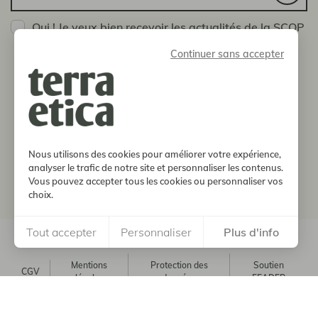
Oui ! Je veux bien recevoir les actualités de la SCOP
Terra Etica
Continuer sans accepter
Vous pouvez vous désinscrire à tout moment en nous
envoyant un message via la page Contact
boutique
notre histoire
Nous utilisons des cookies pour améliorer votre expérience,
analyser le trafic de notre site et personnaliser les contenus.
Vous pouvez accepter tous les cookies ou personnaliser vos
informations
choix.
Tout accepter
Personnaliser
Plus d'info
© 2026, Terra Etica. Tous droits réservés
Mentions
Protection des
Soutien
CGV
légales
données
FEADER