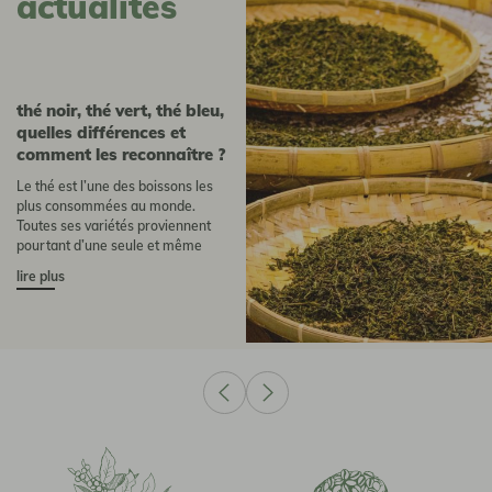
actualités
Thé noir, thé vert, thé bleu,
quelles différences et
comment les reconnaître ?
Le thé est l’une des boissons les
plus consommées au monde.
Toutes ses variétés proviennent
pourtant d’une seule et même
plante : le théier connu
lire plus
scientifiquement sous le nom
Camellia sinensis. Ce qui distingue
un thé vert, un thé bleu (oolong)
ou un thé noir, ce n’est pas...