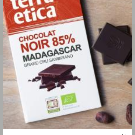
tous les avis clients
écrire un avis
(0 avis)
vous aimerez aussi...
bientôt