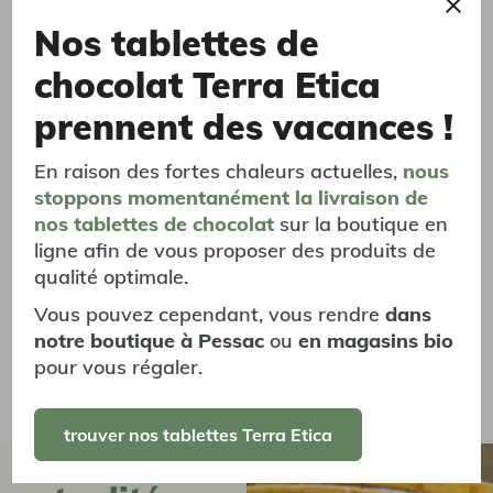
disponible !
Nos tablettes de
chocolat Terra Etica
prennent des vacances !
En raison des fortes chaleurs actuelles,
nous
stoppons momentanément
la livraison
de
nos tablettes de chocolat
sur la boutique en
Thé vert gingembre citron vert
Thé de Ceylan, Sri Lanka
ligne afin de vous proposer des produits de
écorces de citron & gingembre - 20 sachets - 36g
qualité optimale.
3,13 €
Vous pouvez cependant, vous rendre
dans
notre boutique à Pessac
ou
en magasins bio
pour vous régaler.
trouver nos tablettes Terra Etica