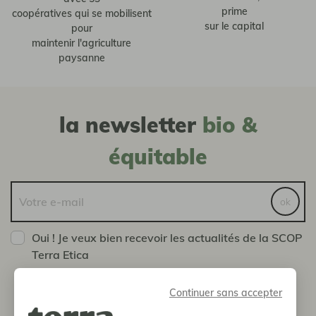
prime
coopératives qui se mobilisent
sur le capital
pour
maintenir l'agriculture
paysanne
la newsletter
bio &
équitable
ok
Oui ! Je veux bien recevoir les actualités de la SCOP
Terra Etica
Vous pouvez vous désinscrire à tout moment en nous
envoyant un message via la page Contact
Continuer sans accepter