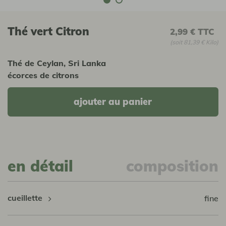
Thé vert Citron
2,99 €
TTC
(soit 81,39 € Kilo)
Thé de Ceylan, Sri Lanka
écorces de citrons
ajouter au panier
en détail
composition
cueillette
fine