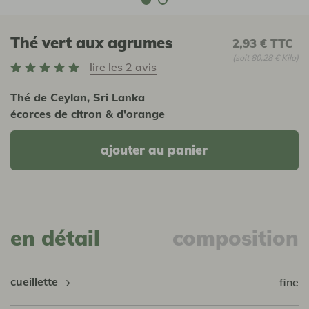
Thé vert aux agrumes
2,93 €
TTC
(soit 80,28 € Kilo)
lire les 2 avis
Thé de Ceylan, Sri Lanka
écorces de citron & d'orange
ajouter au panier
en détail
composition
cueillette
fine