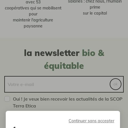
salariés : chez nous, l'humain
avec 53
prime
coopératives qui se mobilisent
sur le capital
pour
maintenir l'agriculture
paysanne
la newsletter
bio &
équitable
ok
Oui ! Je veux bien recevoir les actualités de la SCOP
Terra Etica
Vous pouvez vous désinscrire à tout moment en nous
envoyant un message via la page Contact
Continuer sans accepter