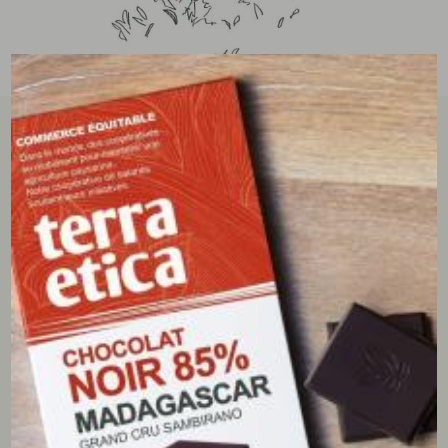
tous les avis clients
écrire un avis
5/5
(2 avis)
cerise
05/05/2025
Ce thé a un bon goût d'écorces d'agrumes, j'aime
beaucoup
Pihen