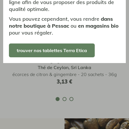
ligne afin de vous proposer des produits de
disponible !
qualité optimale.
Vous pouvez cependant, vous rendre
dans
notre boutique à Pessac
ou
en magasins bio
pour vous régaler.
trouver nos tablettes Terra Etica
Thé vert gingembre citron vert
Thé de Ceylan, Sri Lanka
g
écorces de citron & gingembre - 20 sachets - 36g
3,13 €