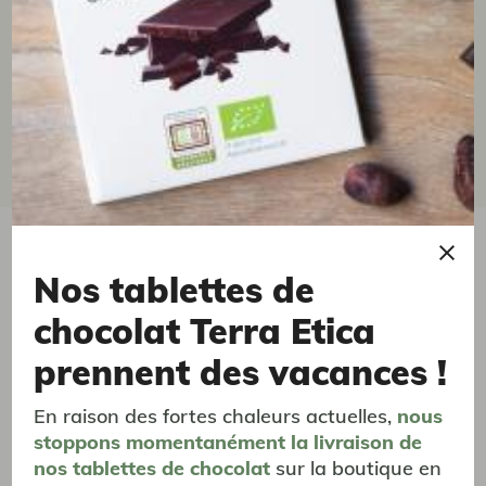
21/04/2026
Excellent thé vert
Bon produit délicatement parfumé et très agréable à
boire, merci !
vous aimerez aussi...
Nos tablettes de
chocolat Terra Etica
prennent des vacances !
En raison des fortes chaleurs actuelles,
nous
stoppons momentanément
la livraison
de
nos tablettes de chocolat
sur la boutique en
bientôt