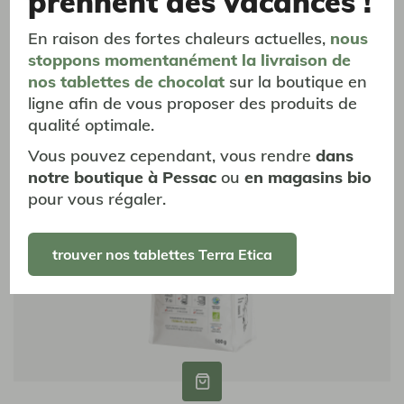
prennent des vacances !
vous aimerez aussi...
En raison des fortes chaleurs actuelles,
nous
stoppons momentanément
la livraison
de
nos tablettes de chocolat
sur la boutique en
e
e
Café de Terroir
Café de Terroir
ligne afin de vous proposer des produits de
qualité optimale.
Vous pouvez cependant, vous rendre
dans
notre boutique à Pessac
ou
en magasins bio
pour vous régaler.
trouver nos tablettes Terra Etica