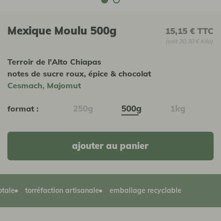
Mexique Moulu 500g
15,15 €
TTC
(soit 30,30 € Kilo)
Terroir de l'Alto Chiapas
notes de sucre roux, épice & chocolat
Cesmach, Majomut
250g
500g
1kg
format :
ajouter au panier
torréfaction artisanale
emballage recyclable