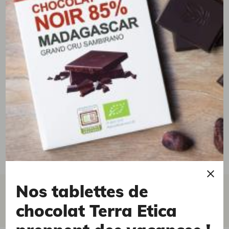
Nos tablettes de
tous les avis clients
écrire un avis
chocolat Terra Etica
(0 avis)