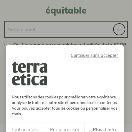
équitable
ok
Oui ! Je veux bien recevoir les actualités de la SCOP
Terra Etica
Continuer sans accepter
Vous pouvez vous désinscrire à tout moment en nous
envoyant un message via la page Contact
boutique
notre histoire
Nous utilisons des cookies pour améliorer votre expérience,
analyser le trafic de notre site et personnaliser les contenus.
Vous pouvez accepter tous les cookies ou personnaliser vos
informations
choix.
Tout accepter
Personnaliser
Plus d'info