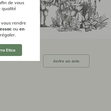
afin de vous
nt
 qualité
ons de
 vous rendre
Pessac
ou
en
régaler.
rra Etica
écrire un avis