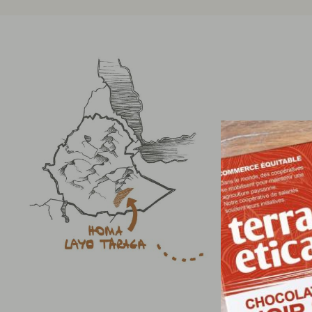
Bercea
à la f
LAYO 
mène
organ