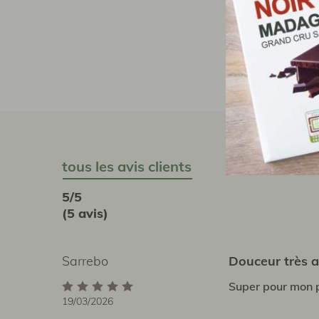
c
direc
tous les avis clients
5/5
(5 avis)
Sarrebo
Douceur très 
Super pour mon p
19/03/2026