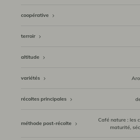
coopérative
terroir
altitude
variétés
Aro
récoltes principales
d
Café nature : les c
méthode post-récolte
maturité, sé