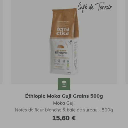
Café de Terroir
Café de Terroir
Éthiopie Moka Guji Grains 500g
Moka Guji
Notes de fleur blanche & baie de sureau - 500g
15,60 €