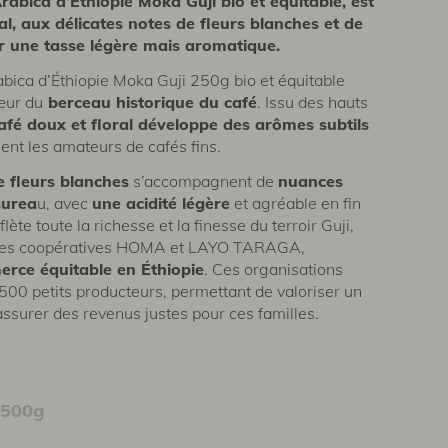
abica d’Éthiopie Moka Guji bio et équitable, est
al, aux délicates notes de fleurs blanches et de
r une tasse légère mais aromatique.
bica d’Éthiopie Moka Guji 250g bio et équitable
œur du
berceau historique du café
. Issu des hauts
afé doux et floral développe des arômes subtils
ent les amateurs de cafés fins.
e fleurs blanches
s’accompagnent de
nuances
surea
u, avec
une acidité légère
et agréable en fin
ète toute la richesse et la finesse du terroir Guji,
r les coopératives HOMA et LAYO TARAGA,
rce équitable en Éthiopie
. Ces organisations
500 petits producteurs, permettant de valoriser un
’assurer des revenus justes pour ces familles.
500g