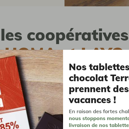
les coopératives
HOMA et LAYO
Nos tablette
TARAGA
chocolat Terr
prennent des
vacances !
u du café, l’Éthiopie cultive l’arabica depuis le XIIe siècle. 
in des années 90 lors de la crise du café, les coopératives 
En raison des fortes chal
TARAGA sont pionnières du commerce équitable dans le p
nous stoppons moment
nt une action de fonds auprès de leurs 3500 membres. Ces
livraison
de nos tablett
isations ont permis aux producteurs de la zone de mieux val