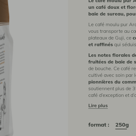
Le café moulu pur Ar
un café doux et flor
baie de sureau, pou
Le café moulu pur Ara
vous transporte au c
plateaux de Guji, ce
c
et raffinés
qui séduis
Les notes florales d
fruitées de baie de 
de bouche. Ce café refl
cultivé avec soin pa
pionnières du comme
soutiennent plus de 3
café d’exception et d
lire plus
format :
250g