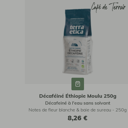
Café de Terroir
Café de Terroir
Décaféiné Éthiopie Moulu 250g
Décafeiné à l'eau sans solvant
Notes de fleur blanche & baie de sureau - 250g
8,26 €