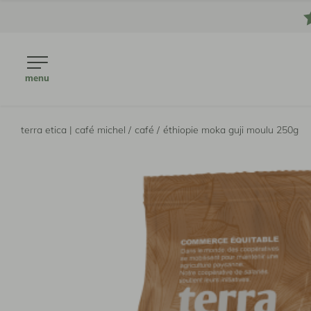
menu
terra etica | café michel /
café /
éthiopie moka guji moulu 250g