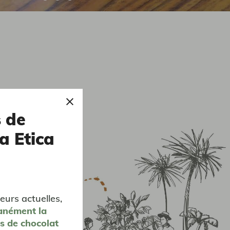
s de
a Etica
Fondées
HOMA et
eurs actuelles,
ays et
anément
la
 deux
es de chocolat
oriser