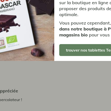
sur la boutique en ligne 
e café d’exception qu’exprime le terroir « Guji ». Elles exporte
proposer des produits de
tement leur café et ont permis une amélioration des conditi
optimale.
vie des producteurs dans la région.
Vous pouvez cependant,
en savoir +
dans notre boutique à 
magasins bio
pour vous 
trouver nos tablettes Te
appréciée
ercolateur !