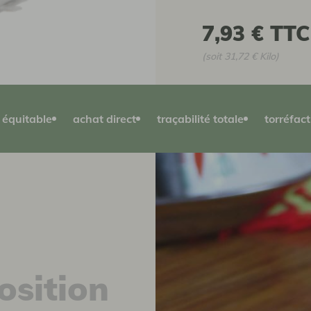
7,93 €
TTC
(soit 31,72 € Kilo)
équitable
achat direct
traçabilité totale
torréfact
sition