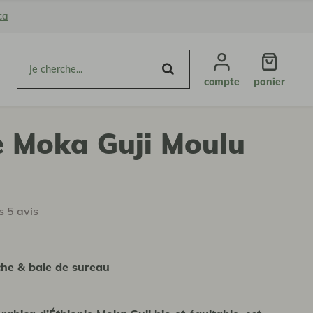
ca
compte
panier
e Moka Guji Moulu
es 5 avis
che & baie de sureau