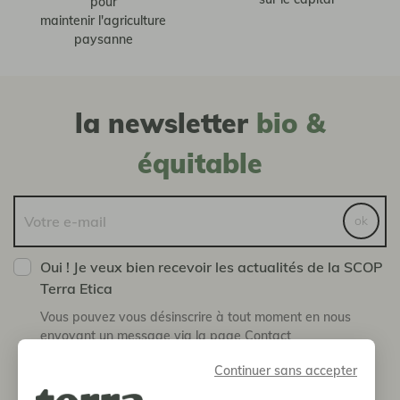
pour
maintenir l'agriculture
paysanne
la newsletter
bio &
équitable
ok
Oui ! Je veux bien recevoir les actualités de la SCOP
Terra Etica
Vous pouvez vous désinscrire à tout moment en nous
envoyant un message via la page Contact
Continuer sans accepter
boutique