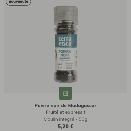
nouveauté
nouveauté
Poivre noir de Madagascar
Fruité et expressif
Moulin intégré - 50g
5,20 €