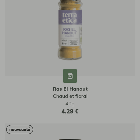
Ras El Hanout
Chaud et floral
40g
4,29 €
nouveauté
nouveauté