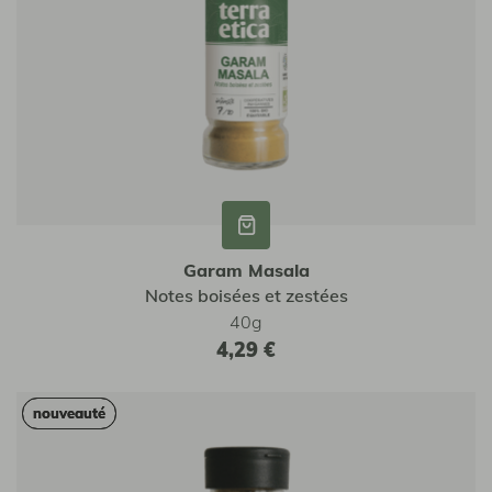
Garam Masala
Notes boisées et zestées
40g
4,29 €
nouveauté
nouveauté