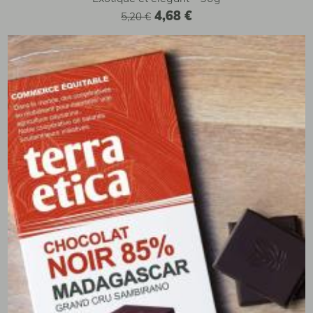
4,68 €
5,20 €
3 baies